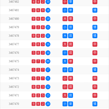
3467482
4
4
2
10
小
单
中
3467481
3
6
9
18
小
单
错
3467480
9
6
4
19
大
单
中
3467479
7
2
6
15
小
双
错
3467478
9
0
2
11
大
双
错
3467477
3
8
5
16
大
双
中
3467476
5
8
3
16
小
双
中
3467475
0
7
2
09
大
单
中
3467474
5
5
7
17
小
双
错
3467473
3
1
7
11
小
单
中
3467472
0
9
3
12
小
双
中
3467471
8
2
5
15
大
双
中
3467470
9
9
2
20
小
单
错