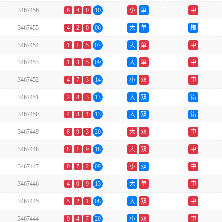
3467456
6
4
0
10
小
单
中
3467455
4
2
0
06
大
单
错
3467454
1
1
5
07
大
单
中
3467453
1
3
5
09
大
单
中
3467452
4
7
3
14
小
双
中
3467451
2
8
3
13
大
双
错
3467450
4
8
1
13
大
双
错
3467449
8
9
3
20
大
双
中
3467448
8
1
9
18
大
双
中
3467447
0
7
2
09
小
双
中
3467446
4
0
9
13
大
单
中
3467445
5
2
1
08
大
双
中
3467444
9
4
7
20
小
双
中