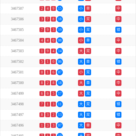
3467507
2
4
9
15
小
单
中
3467506
3
7
8
18
小
双
中
3467505
7
9
3
19
小
双
错
3467504
4
4
0
08
小
单
中
3467503
1
9
4
14
大
双
中
3467502
5
1
0
06
大
单
错
3467501
0
1
6
07
小
双
中
3467500
8
2
8
18
大
单
中
3467499
6
6
5
17
大
双
中
3467498
7
1
3
11
大
双
错
3467497
8
3
2
13
大
双
错
3467496
1
3
3
07
大
单
中