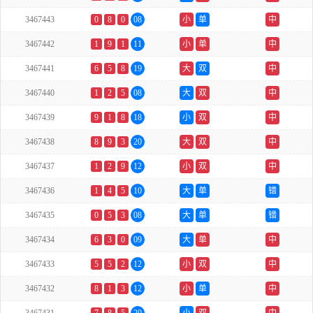
3467443
0
8
0
08
小
单
中
3467442
1
9
1
11
小
单
中
3467441
6
5
8
19
大
双
中
3467440
1
2
5
08
大
双
中
3467439
9
1
8
18
小
双
中
3467438
8
9
3
20
大
双
中
3467437
1
2
9
12
小
双
中
3467436
1
4
5
10
大
单
错
3467435
0
5
3
08
大
单
错
3467434
6
3
0
09
大
单
中
3467433
5
5
2
12
小
双
中
3467432
8
1
3
12
小
单
中