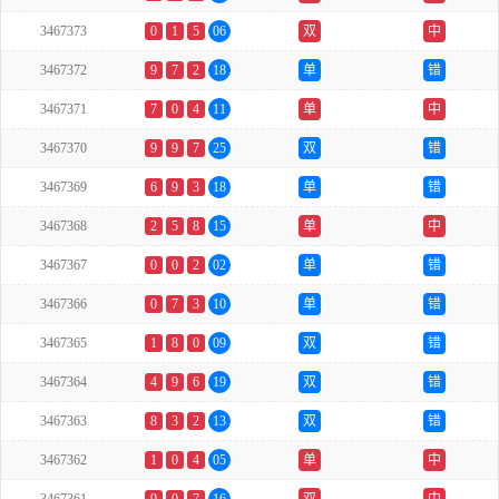
3467373
0
1
5
06
双
中
3467372
9
7
2
18
单
错
3467371
7
0
4
11
单
中
3467370
9
9
7
25
双
错
3467369
6
9
3
18
单
错
3467368
2
5
8
15
单
中
3467367
0
0
2
02
单
错
3467366
0
7
3
10
单
错
3467365
1
8
0
09
双
错
3467364
4
9
6
19
双
错
3467363
8
3
2
13
双
错
3467362
1
0
4
05
单
中