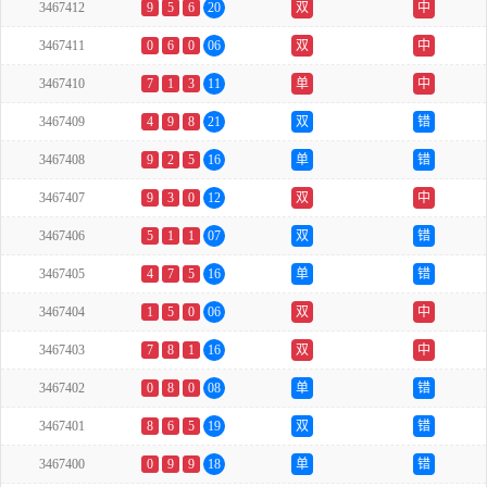
3467412
9
5
6
20
双
中
3467411
0
6
0
06
双
中
3467410
7
1
3
11
单
中
3467409
4
9
8
21
双
错
3467408
9
2
5
16
单
错
3467407
9
3
0
12
双
中
3467406
5
1
1
07
双
错
3467405
4
7
5
16
单
错
3467404
1
5
0
06
双
中
3467403
7
8
1
16
双
中
3467402
0
8
0
08
单
错
3467401
8
6
5
19
双
错
3467400
0
9
9
18
单
错