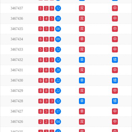
3467437
1
2
9
12
双
中
3467436
1
4
5
10
双
中
3467435
0
5
3
08
双
中
3467434
6
3
0
09
单
中
3467433
5
5
2
12
双
中
3467432
8
1
3
12
单
错
3467431
7
8
5
20
双
中
3467430
6
8
8
22
单
错
3467429
8
8
6
22
双
中
3467428
6
3
3
12
单
错
3467427
8
5
4
17
单
中
3467426
2
2
0
04
双
中