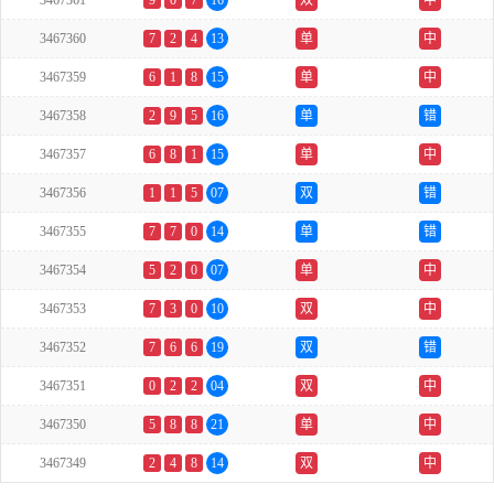
3467361
9
0
7
16
双
中
3467360
7
2
4
13
单
中
3467359
6
1
8
15
单
中
3467358
2
9
5
16
单
错
3467357
6
8
1
15
单
中
3467356
1
1
5
07
双
错
3467355
7
7
0
14
单
错
3467354
5
2
0
07
单
中
3467353
7
3
0
10
双
中
3467352
7
6
6
19
双
错
3467351
0
2
2
04
双
中
3467350
5
8
8
21
单
中
3467349
2
4
8
14
双
中