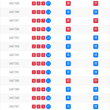
3467399
0
4
3
07
单
中
3467398
5
0
9
14
单
错
3467397
0
4
7
11
单
中
3467396
1
8
8
17
单
中
3467395
6
9
9
24
单
错
3467394
2
1
2
05
双
错
3467393
6
8
0
14
单
错
3467392
5
6
0
11
双
错
3467391
1
1
9
11
双
错
3467390
4
7
1
12
双
中
3467389
2
9
4
15
双
错
3467388
2
0
4
06
单
错
3467387
4
2
1
07
双
错