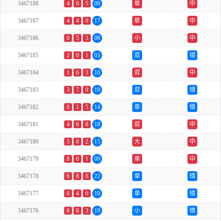
3467188
4
0
5
09
单
中
3467187
4
4
9
17
单
中
3467186
0
5
3
08
小
中
3467185
2
0
1
03
双
错
3467184
1
6
3
10
双
中
3467183
3
7
9
19
双
错
3467182
8
1
5
14
单
错
3467181
4
6
8
18
双
中
3467180
5
8
2
15
大
中
3467179
8
0
1
09
单
中
3467178
6
8
8
22
单
错
3467177
6
4
0
10
单
错
3467176
8
8
3
19
小
错