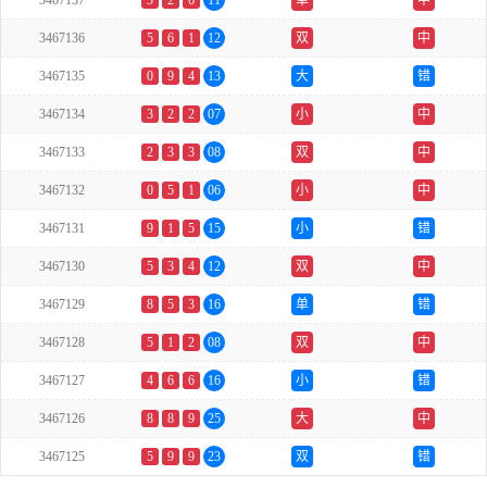
3467137
3
2
6
11
单
中
3467136
5
6
1
12
双
中
3467135
0
9
4
13
大
错
3467134
3
2
2
07
小
中
3467133
2
3
3
08
双
中
3467132
0
5
1
06
小
中
3467131
9
1
5
15
小
错
3467130
5
3
4
12
双
中
3467129
8
5
3
16
单
错
3467128
5
1
2
08
双
中
3467127
4
6
6
16
小
错
3467126
8
8
9
25
大
中
3467125
5
9
9
23
双
错