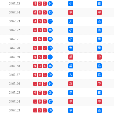
3467175
8
3
3
14
小
错
3467174
0
8
5
13
单
中
3467173
4
3
0
07
大
错
3467172
6
3
9
18
小
错
3467171
5
6
7
18
小
错
3467170
6
1
2
09
大
错
3467169
0
5
2
07
单
中
3467168
9
3
6
18
单
错
3467167
6
0
3
09
大
错
3467166
1
6
7
14
双
中
3467165
0
7
1
08
单
错
3467164
1
9
7
17
单
中
3467163
1
3
2
06
单
错