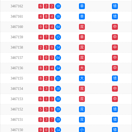
3467162
6
2
2
10
单
错
3467161
4
8
4
16
单
错
3467160
0
0
4
04
双
中
3467159
4
7
4
15
单
中
3467158
2
3
9
14
双
中
3467157
1
0
3
04
双
中
3467156
8
2
4
14
大
中
3467155
8
2
1
11
大
错
3467154
6
3
9
18
双
中
3467153
6
1
3
10
双
中
3467152
5
5
9
19
双
错
3467151
9
3
7
19
双
错
3467150
9
0
5
14
小
错