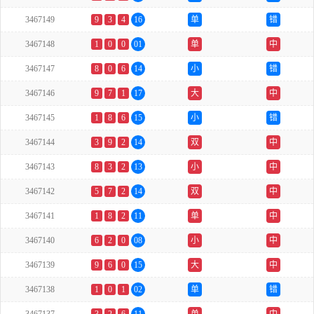
3467149
9
3
4
16
单
错
3467148
1
0
0
01
单
中
3467147
8
0
6
14
小
错
3467146
9
7
1
17
大
中
3467145
1
8
6
15
小
错
3467144
3
9
2
14
双
中
3467143
8
3
2
13
小
中
3467142
5
7
2
14
双
中
3467141
1
8
2
11
单
中
3467140
6
2
0
08
小
中
3467139
9
6
0
15
大
中
3467138
1
0
1
02
单
错