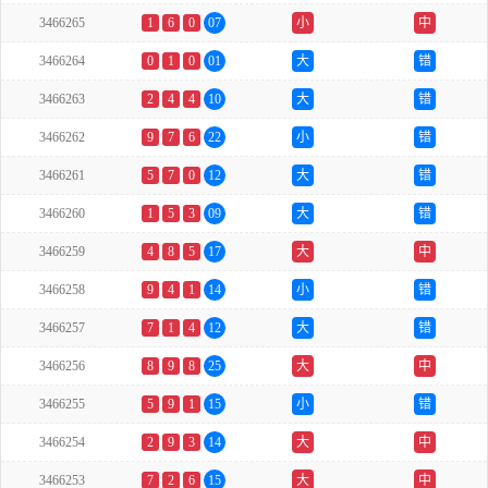
3466265
1
6
0
07
小
中
3466264
0
1
0
01
大
错
3466263
2
4
4
10
大
错
3466262
9
7
6
22
小
错
3466261
5
7
0
12
大
错
3466260
1
5
3
09
大
错
3466259
4
8
5
17
大
中
3466258
9
4
1
14
小
错
3466257
7
1
4
12
大
错
3466256
8
9
8
25
大
中
3466255
5
9
1
15
小
错
3466254
2
9
3
14
大
中
3466253
7
2
6
15
大
中