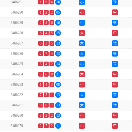
3466291
1
9
6
16
小
错
3466290
1
2
2
05
小
中
3466289
2
8
6
16
小
错
3466288
6
4
5
15
大
中
3466287
5
3
5
13
大
错
3466286
2
7
4
13
大
错
3466285
8
4
2
14
小
错
3466284
6
6
9
21
大
中
3466283
1
4
3
08
小
中
3466282
7
5
1
13
大
错
3466281
0
6
7
13
大
错
3466280
8
3
2
13
小
中
3466279
2
7
2
11
小
中