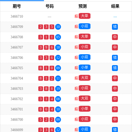
期号
号码
预测
结果
大单
3466710
---
殺
---
小双
3466709
2
3
5
10
殺
错
大单
3466708
3
1
1
05
殺
中
小双
3466707
3
9
6
18
殺
中
小双
3466706
3
3
6
12
殺
错
小单
3466705
8
1
0
09
殺
错
大双
3466704
8
1
2
11
殺
中
小双
3466703
3
8
8
19
殺
中
大双
3466702
3
1
4
08
殺
中
小单
3466701
0
6
4
10
殺
中
小双
3466700
5
2
2
09
殺
中
小双
3466699
3
3
6
12
殺
错