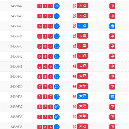
大双
3466647
9
3
9
21
殺
中
大双
3466646
9
2
2
13
殺
中
小双
3466645
6
1
5
12
殺
错
大单
3466644
2
3
5
10
殺
中
小单
3466643
5
8
3
16
殺
中
小双
3466642
6
4
7
17
殺
中
大双
3466641
2
6
9
17
殺
中
大双
3466640
8
2
5
15
殺
中
大单
3466639
7
7
6
20
殺
中
大双
3466638
5
4
7
16
殺
错
大双
3466637
6
2
1
09
殺
中
大单
3466636
2
2
4
08
殺
中
大双
3466635
0
8
4
12
殺
中