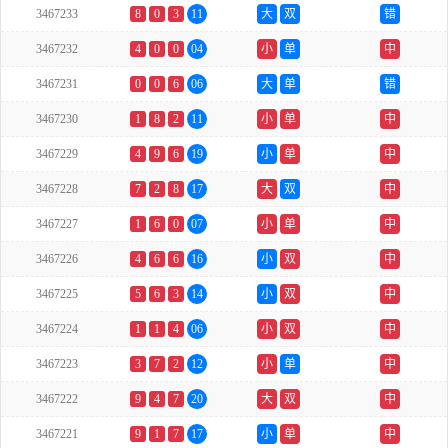
3467233
8
0
3
11
大
双
错
3467232
4
0
0
04
小
单
中
3467231
0
0
6
06
大
单
错
3467230
1
8
2
11
小
单
中
3467229
4
9
6
19
小
单
中
3467228
7
2
8
17
大
双
中
3467227
1
6
0
07
小
单
中
3467226
4
6
6
16
小
双
中
3467225
5
6
3
14
小
双
中
3467224
1
1
4
06
小
双
中
3467223
3
7
2
12
小
单
中
3467222
9
4
7
20
大
双
中
3467221
9
1
7
17
小
单
中