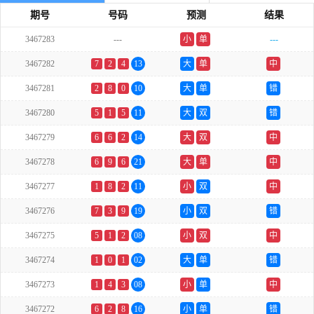
期号
号码
预测
结果
3467283
---
小
单
---
3467282
7
2
4
13
大
单
中
3467281
2
8
0
10
大
单
错
3467280
5
1
5
11
大
双
错
3467279
6
6
2
14
大
双
中
3467278
6
9
6
21
大
单
中
3467277
1
8
2
11
小
双
中
3467276
7
3
9
19
小
双
错
3467275
5
1
2
08
小
双
中
3467274
1
0
1
02
大
单
错
3467273
1
4
3
08
小
单
中
3467272
6
2
8
16
小
单
错