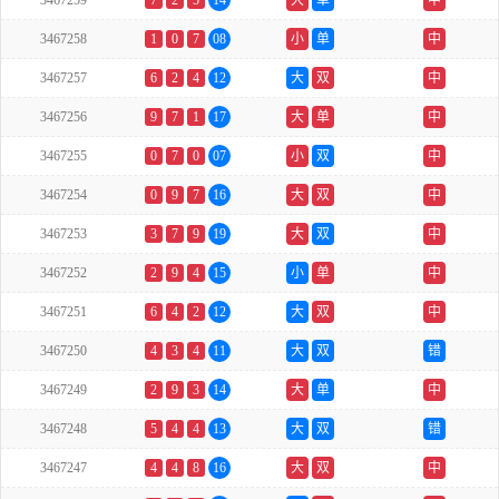
3467259
7
2
5
14
大
单
中
3467258
1
0
7
08
小
单
中
3467257
6
2
4
12
大
双
中
3467256
9
7
1
17
大
单
中
3467255
0
7
0
07
小
双
中
3467254
0
9
7
16
大
双
中
3467253
3
7
9
19
大
双
中
3467252
2
9
4
15
小
单
中
3467251
6
4
2
12
大
双
中
3467250
4
3
4
11
大
双
错
3467249
2
9
3
14
大
单
中
3467248
5
4
4
13
大
双
错
3467247
4
4
8
16
大
双
中