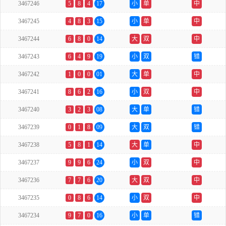
3467246
5
8
4
17
小
单
中
3467245
4
8
3
15
小
单
中
3467244
6
8
0
14
大
双
中
3467243
6
4
9
19
小
双
错
3467242
1
0
0
01
大
单
中
3467241
8
6
2
16
小
双
中
3467240
3
2
3
08
大
单
错
3467239
0
1
8
09
大
双
错
3467238
5
8
1
14
大
单
中
3467237
9
9
6
24
小
双
中
3467236
7
7
6
20
大
双
中
3467235
0
8
6
14
小
双
中
3467234
9
7
0
16
小
单
错