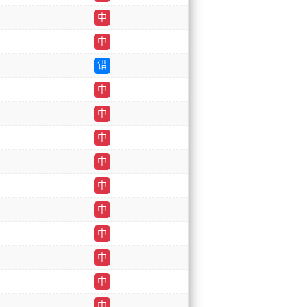
中
中
错
中
中
中
中
中
中
中
中
中
中