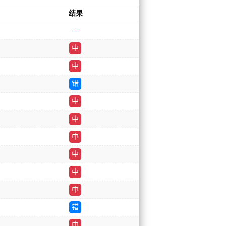
结果
---
中
中
错
中
中
中
中
中
中
错
中