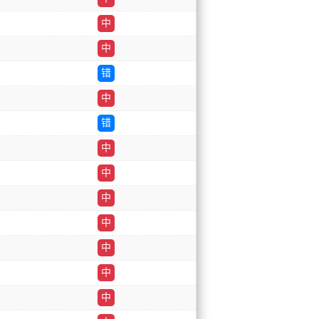
中
中
错
中
错
中
中
中
中
中
中
中