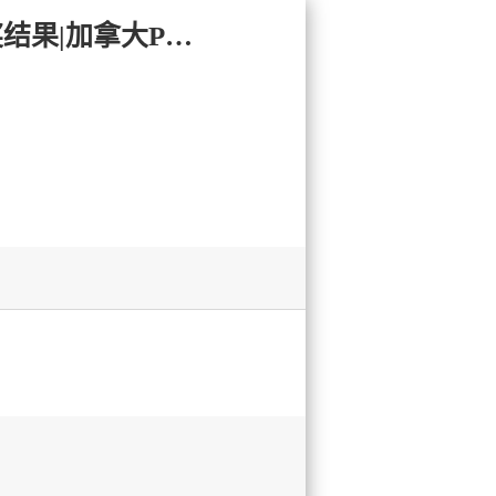
加拿大28预测 易记地址-28yC.com 加拿大28-PC预测|刮奖结果|加拿大PC历史走势|加拿大PC28大神预测|加拿大结果咪牌查询|加拿大28刮奖预测