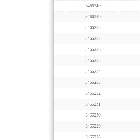
3466240
3466239
3466238
3466237
3466236
3466235
3466234
3466233
3466232
3466231
3466230
3466229
3466228