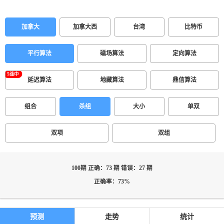
加拿大
加拿大西
台湾
比特币
平行算法
磁场算法
定向算法
延迟算法
地藏算法
鼎信算法
组合
杀组
大小
单双
双项
双组
100期 正确：73 期 错误：27 期
正确率：73%
预测
走势
统计