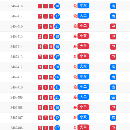
小双
3467418
1
8
1
10
殺
错
大单
3467417
7
3
7
17
殺
错
小单
3467416
7
8
6
21
殺
中
小双
3467415
2
9
7
18
殺
中
大单
3467414
4
0
6
10
殺
中
小单
3467413
7
8
2
17
殺
中
大双
3467412
9
5
6
20
殺
错
小双
3467411
0
6
0
06
殺
错
小单
3467410
7
1
3
11
殺
错
大单
3467409
4
9
8
21
殺
错
小单
3467408
9
2
5
16
殺
中
小双
3467407
9
3
0
12
殺
错
大单
3467406
5
1
1
07
殺
中