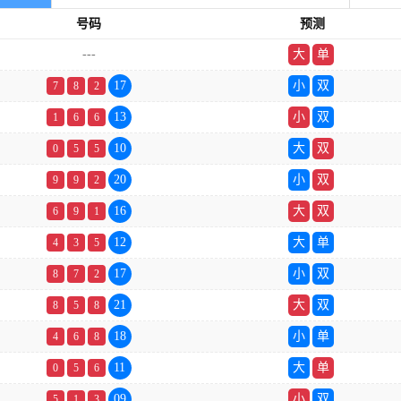
号码
预测
---
大
单
17
小
双
7
8
2
13
小
双
1
6
6
10
大
双
0
5
5
20
小
双
9
9
2
16
大
双
6
9
1
12
大
单
4
3
5
17
小
双
8
7
2
21
大
双
8
5
8
18
小
单
4
6
8
11
大
单
0
5
6
09
小
双
5
1
3