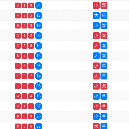
04
小
双
3
1
0
12
大
单
4
3
5
19
小
双
6
5
8
06
小
双
3
1
2
15
大
双
2
5
8
13
大
双
8
4
1
08
小
单
1
6
1
14
大
单
7
0
7
08
小
双
1
6
1
16
小
单
4
8
4
07
小
单
5
1
1
26
小
单
9
8
9
22
大
单
8
8
6