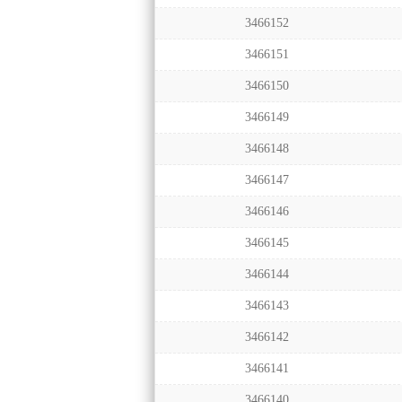
3466152
3466151
3466150
3466149
3466148
3466147
3466146
3466145
3466144
3466143
3466142
3466141
3466140