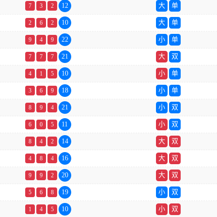
12
大
单
7
3
2
10
大
单
2
6
2
22
小
单
9
4
9
21
大
双
7
7
7
10
小
单
4
1
5
18
小
单
3
6
9
21
小
双
8
9
4
11
小
双
6
0
5
14
大
双
8
4
2
16
大
双
4
8
4
20
大
双
9
9
2
19
小
双
5
6
8
10
小
双
1
4
5