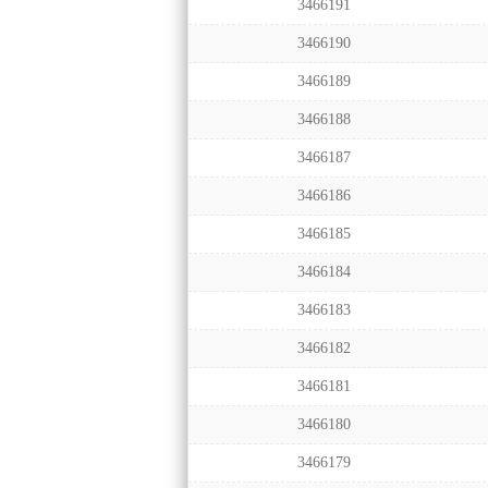
3466191
3466190
3466189
3466188
3466187
3466186
3466185
3466184
3466183
3466182
3466181
3466180
3466179