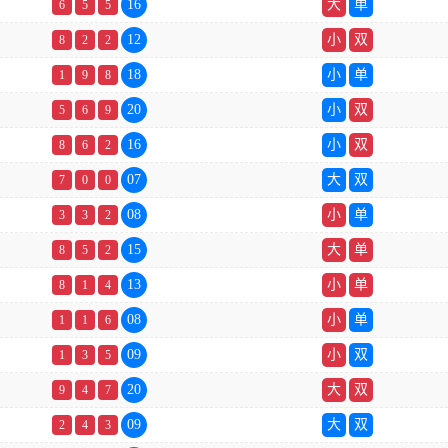
16
大
单
6
5
5
12
小
双
8
2
2
18
小
单
1
9
8
20
小
双
5
6
9
16
小
双
8
6
2
07
大
双
7
0
0
08
小
单
3
3
2
15
大
单
8
5
2
13
小
单
8
1
4
08
小
单
1
1
6
09
小
双
1
3
5
20
大
双
9
4
7
09
大
双
2
4
3