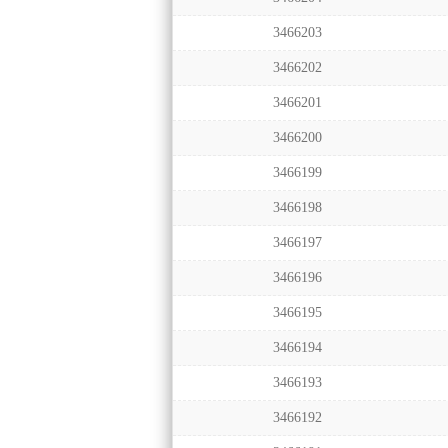
3466203
3466202
3466201
3466200
3466199
3466198
3466197
3466196
3466195
3466194
3466193
3466192