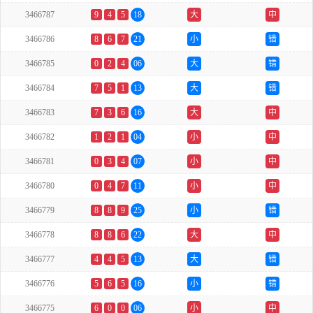
3466787
9
4
5
18
大
中
3466786
8
6
7
21
小
错
3466785
0
2
4
06
大
错
3466784
7
5
1
13
大
错
3466783
7
3
6
16
大
中
3466782
1
2
1
04
小
中
3466781
0
3
4
07
小
中
3466780
0
4
7
11
小
中
3466779
8
8
9
25
小
错
3466778
8
8
6
22
大
中
3466777
4
4
5
13
大
错
3466776
5
6
5
16
小
错
3466775
6
0
0
06
小
中