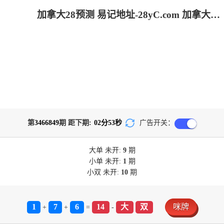
加拿大28预测 易记地址-28yC.com 加拿大28-PC预测|刮奖结果|加拿大PC历史走势|加拿大PC28大神预测|加拿大结果咪牌查询|加拿大28刮奖预测
第
3466849
期 距下期:
02
分
52
秒
广告开关：
大单
未开:
9
期
小单
未开:
1
期
小双
未开:
10
期
1
7
6
14
大
双
咪牌
+
+
=
-