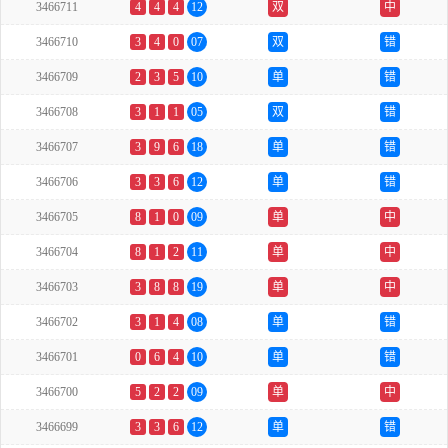
3466711
4
4
4
12
双
中
3466710
3
4
0
07
双
错
3466709
2
3
5
10
单
错
3466708
3
1
1
05
双
错
3466707
3
9
6
18
单
错
3466706
3
3
6
12
单
错
3466705
8
1
0
09
单
中
3466704
8
1
2
11
单
中
3466703
3
8
8
19
单
中
3466702
3
1
4
08
单
错
3466701
0
6
4
10
单
错
3466700
5
2
2
09
单
中
3466699
3
3
6
12
单
错