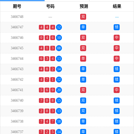
期号
号码
预测
结果
3466748
---
双
---
3466747
4
4
4
12
单
错
3466746
0
4
6
10
双
中
3466745
4
1
3
08
双
中
3466744
6
3
4
13
单
中
3466743
4
8
2
14
单
错
3466742
4
7
1
12
单
错
3466741
5
6
9
20
双
中
3466740
7
0
8
15
双
错
3466739
2
8
3
13
双
错
3466738
7
4
7
18
单
错
3466737
7
2
5
14
单
错