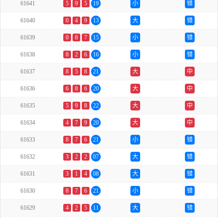
61641
5
9
5
19
小
错
61640
0
4
9
13
大
错
61639
0
8
7
15
小
错
61638
8
2
6
16
小
错
61637
8
5
8
21
大
中
61636
6
8
6
20
大
中
61635
5
9
8
22
大
中
61634
4
7
9
20
大
中
61633
8
7
6
21
小
错
61632
3
2
2
07
大
错
61631
3
1
4
08
大
错
61630
8
7
6
21
小
错
61629
4
2
5
11
大
错