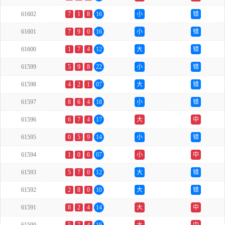
61602
7
1
8
16
小
错
61601
7
9
0
16
小
错
61600
1
7
4
12
大
错
61599
5
9
8
22
小
错
61598
4
2
1
07
大
错
61597
8
6
4
18
小
错
61596
6
7
4
17
大
中
61595
0
5
9
14
小
错
61594
1
0
6
07
小
中
61593
5
7
0
12
大
错
61592
2
8
0
10
大
错
61591
8
2
4
14
大
中