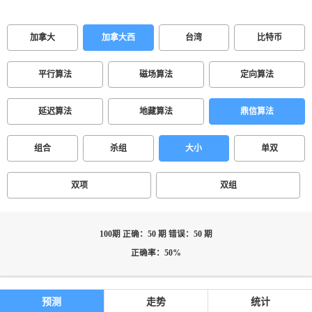
加拿大
加拿大西
台湾
比特币
平行算法
磁场算法
定向算法
延迟算法
地藏算法
鼎信算法
组合
杀组
大小
单双
双项
双组
100期 正确：50 期 错误：50 期
正确率：50%
预测
走势
统计