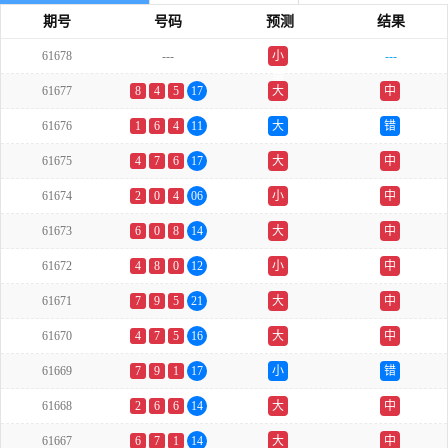
期号
号码
预测
结果
61678
---
小
---
单
61677
8
4
5
17
大
中
61676
1
6
4
11
大
错
61675
4
7
6
17
大
中
61674
2
0
4
06
小
中
61673
6
0
8
14
大
中
61672
4
8
0
12
小
中
61671
7
9
5
21
大
中
61670
4
7
5
16
大
中
61669
7
9
1
17
小
错
61668
2
6
6
14
大
中
61667
6
7
1
14
大
中