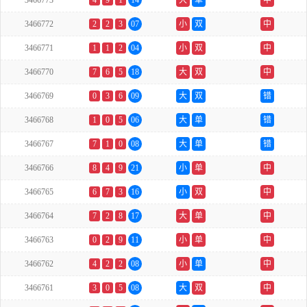
3466773
4
9
1
14
大
单
中
3466772
2
2
3
07
小
双
中
3466771
1
1
2
04
小
双
中
3466770
7
6
5
18
大
双
中
3466769
0
3
6
09
大
双
错
3466768
1
0
5
06
大
单
错
3466767
7
1
0
08
大
单
错
3466766
8
4
9
21
小
单
中
3466765
6
7
3
16
小
双
中
3466764
7
2
8
17
大
单
中
3466763
0
2
9
11
小
单
中
3466762
4
2
2
08
小
单
中
3466761
3
0
5
08
大
双
中