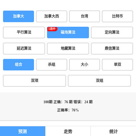
加拿大
加拿大西
台湾
比特币
平行算法
磁场算法
定向算法
延迟算法
地藏算法
鼎信算法
组合
杀组
大小
单双
双项
双组
100期 正确：76 期 错误：24 期
正确率：76%
预测
走势
统计