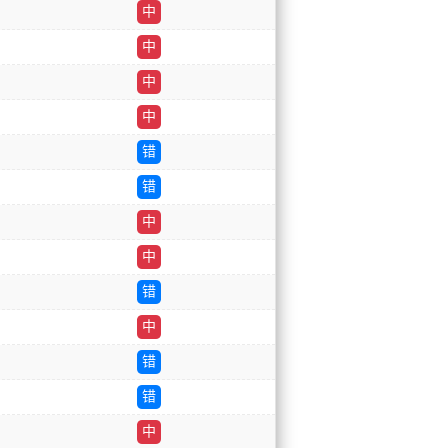
中
中
中
中
错
错
中
中
错
中
错
错
中