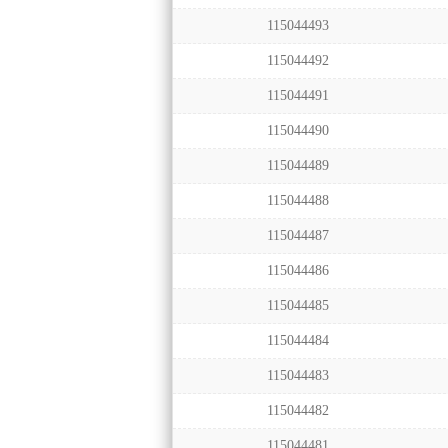
115044493
115044492
115044491
115044490
115044489
115044488
115044487
115044486
115044485
115044484
115044483
115044482
115044481