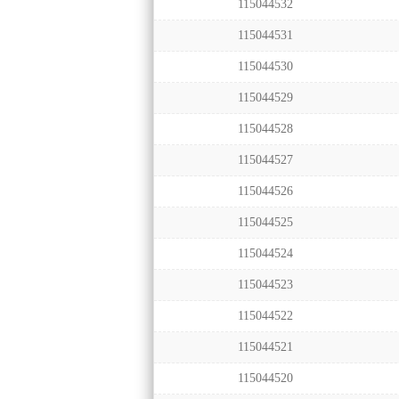
115044532
115044531
115044530
115044529
115044528
115044527
115044526
115044525
115044524
115044523
115044522
115044521
115044520