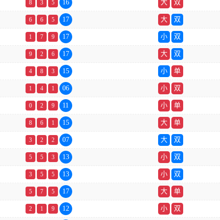
16
大
双
8
3
5
17
大
双
6
6
5
17
小
双
1
7
9
17
大
双
9
2
6
15
小
单
4
8
3
06
小
双
1
4
1
11
小
单
0
2
9
15
大
单
8
6
1
07
大
双
3
2
2
13
小
双
5
5
3
13
小
双
3
5
5
17
大
单
5
7
5
12
小
双
2
1
9