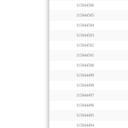
115044506
115044505
115044504
115044503
115044502
115044501
115044500
115044499
115044498
115044497
115044496
115044495
115044494