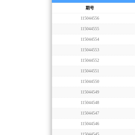
期号
115044556
115044555
115044554
115044553
115044552
115044551
115044550
115044549
115044548
115044547
115044546
115044545