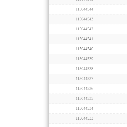
115044544
115044543
115044542
115044541
115044540
115044539
115044538
115044537
115044536
115044535
115044534
115044533