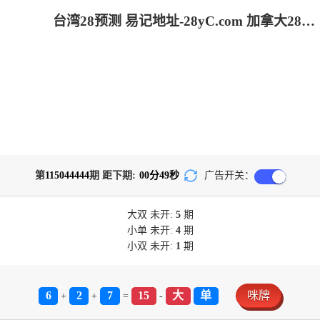
台湾28预测 易记地址-28yC.com 加拿大28-PC预测|刮奖结果|加拿大PC历史走势|加拿大PC28大神预测|加拿大结果咪牌查询|加拿大28刮奖预测
第
115044444
期 距下期:
00
分
49
秒
广告开关：
大双
未开:
5
期
小单
未开:
4
期
小双
未开:
1
期
6
2
7
15
大
单
咪牌
+
+
=
-