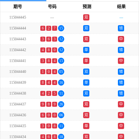
期号
号码
预测
结果
115044445
---
双
---
115044444
6
2
7
15
双
错
115044443
3
6
3
12
双
中
115044442
4
8
0
12
单
错
115044441
3
8
4
15
单
中
115044440
1
0
4
05
双
错
115044439
8
4
4
16
单
错
115044438
4
2
5
11
双
错
115044437
9
8
9
26
双
中
115044436
6
0
0
06
双
中
115044435
3
0
8
11
单
中
115044434
4
6
8
18
双
中