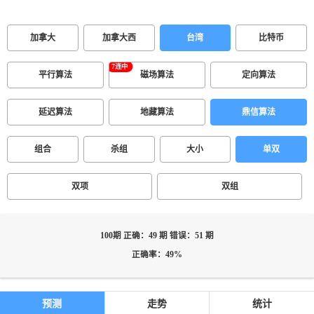
加拿大
加拿大西
台湾
比特币
平行算法
磁场算法
定向算法
延迟算法
地藏算法
鼎信算法
组合
杀组
大小
单双
双项
双组
100期 正确：49 期 错误：51 期
正确率：49%
预测
走势
统计