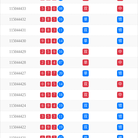
115044433
5
3
0
08
双
中
115044432
3
8
5
16
单
错
115044431
0
8
3
11
双
错
115044430
9
1
4
14
单
错
115044429
2
5
9
16
双
中
115044428
2
1
4
07
单
中
115044427
6
7
7
20
单
错
115044426
0
9
5
14
双
中
115044425
6
5
7
18
双
中
115044424
6
9
4
19
双
错
115044423
3
5
3
11
双
错
115044422
8
9
2
19
双
错