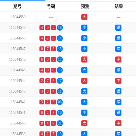
期号
号码
预测
结果
115044550
---
大
---
双
115044549
4
9
5
18
小
错
115044548
4
2
8
14
小
错
115044547
0
7
8
15
小
错
115044546
6
6
5
17
大
中
115044545
4
9
0
13
大
错
115044544
2
7
8
17
大
中
115044543
4
3
4
11
大
错
115044542
3
2
3
08
大
错
115044541
6
2
8
16
小
错
115044540
8
4
9
21
大
中
115044539
4
2
7
13
大
错