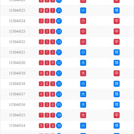
115044526
0
2
9
11
小
中
115044525
8
6
1
15
小
错
115044524
3
2
2
07
小
中
115044523
5
5
3
13
小
中
115044522
3
5
5
13
小
中
115044521
5
7
5
17
小
错
115044520
2
1
9
12
大
错
115044519
8
4
5
17
大
中
115044518
2
8
5
15
小
错
115044517
0
5
8
13
大
错
115044516
2
3
0
05
大
错
115044515
7
5
7
19
大
中
115044514
8
7
4
19
小
错