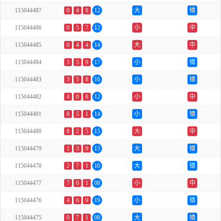
115044487
0
4
8
12
大
错
115044486
0
5
7
12
小
中
115044485
6
4
4
14
大
中
115044484
3
5
9
17
小
错
115044483
3
5
8
16
小
错
115044482
4
0
8
12
小
中
115044481
8
5
1
14
小
错
115044480
8
2
5
15
大
中
115044479
1
3
9
13
大
错
115044478
2
7
1
10
大
错
115044477
7
0
1
08
小
中
115044476
4
6
9
19
小
错
115044475
0
7
1
08
大
错