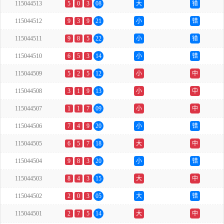
115044513
5
0
3
08
大
错
115044512
9
3
9
21
小
错
115044511
9
8
5
22
小
错
115044510
6
5
3
14
小
错
115044509
5
2
5
12
小
中
115044508
3
1
9
13
小
中
115044507
1
1
7
09
小
中
115044506
7
4
9
20
小
错
115044505
6
5
7
18
大
中
115044504
9
8
3
20
小
错
115044503
8
4
3
15
大
中
115044502
2
0
3
05
大
错
115044501
2
7
5
14
大
中