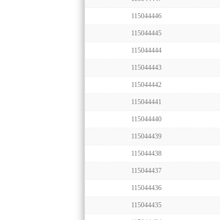
115044446
115044445
115044444
115044443
115044442
115044441
115044440
115044439
115044438
115044437
115044436
115044435