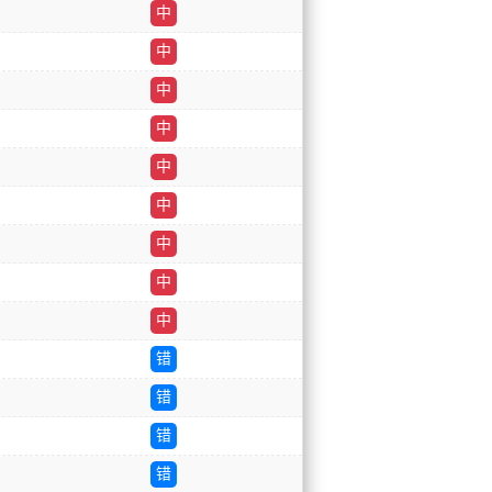
中
中
中
中
中
中
中
中
中
错
错
错
错