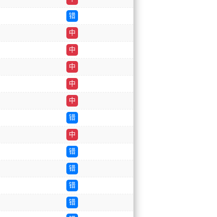
错
中
中
中
中
中
错
中
错
错
错
错