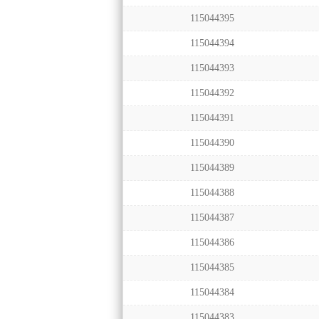
115044395
115044394
115044393
115044392
115044391
115044390
115044389
115044388
115044387
115044386
115044385
115044384
115044383