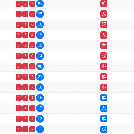
07
单
0
0
7
25
大
9
8
8
10
双
0
4
6
15
大
6
5
4
19
大
7
9
3
14
双
9
5
0
08
小
2
3
3
21
单
6
8
7
10
小
0
3
7
16
单
9
6
1
12
大
6
1
5
12
单
6
2
4
11
双
4
0
7