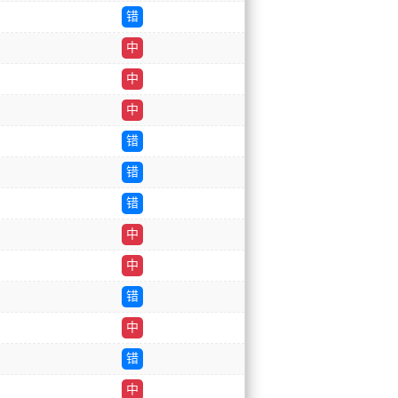
错
中
中
中
错
错
错
中
中
错
中
错
中