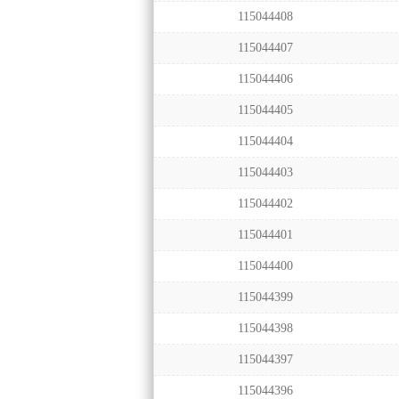
115044408
115044407
115044406
115044405
115044404
115044403
115044402
115044401
115044400
115044399
115044398
115044397
115044396