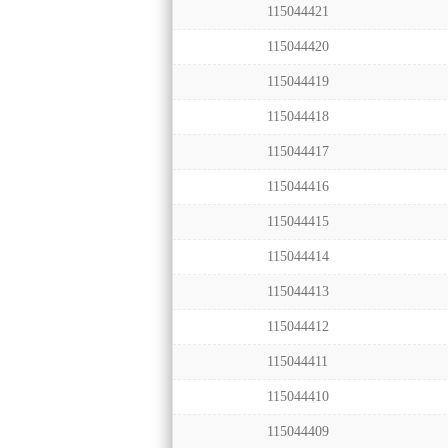
115044421
115044420
115044419
115044418
115044417
115044416
115044415
115044414
115044413
115044412
115044411
115044410
115044409