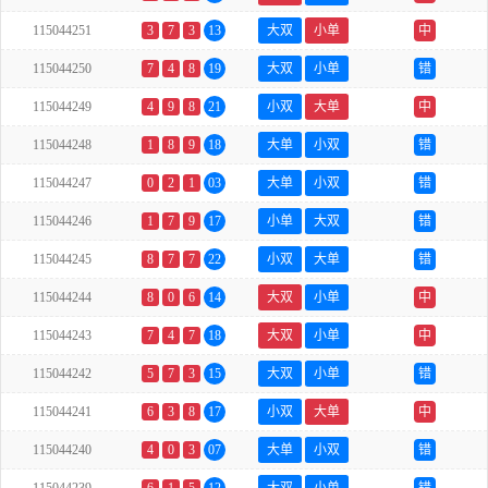
115044251
3
7
3
13
大双
小单
中
115044250
7
4
8
19
大双
小单
错
115044249
4
9
8
21
小双
大单
中
115044248
1
8
9
18
大单
小双
错
115044247
0
2
1
03
大单
小双
错
115044246
1
7
9
17
小单
大双
错
115044245
8
7
7
22
小双
大单
错
115044244
8
0
6
14
大双
小单
中
115044243
7
4
7
18
大双
小单
中
115044242
5
7
3
15
大双
小单
错
115044241
6
3
8
17
小双
大单
中
115044240
4
0
3
07
大单
小双
错