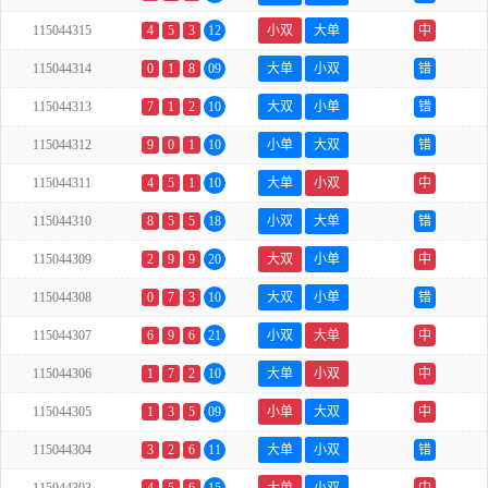
115044315
4
5
3
12
小双
大单
中
115044314
0
1
8
09
大单
小双
错
115044313
7
1
2
10
大双
小单
错
115044312
9
0
1
10
小单
大双
错
115044311
4
5
1
10
大单
小双
中
115044310
8
5
5
18
小双
大单
错
115044309
2
9
9
20
大双
小单
中
115044308
0
7
3
10
大双
小单
错
115044307
6
9
6
21
小双
大单
中
115044306
1
7
2
10
大单
小双
中
115044305
1
3
5
09
小单
大双
中
115044304
3
2
6
11
大单
小双
错