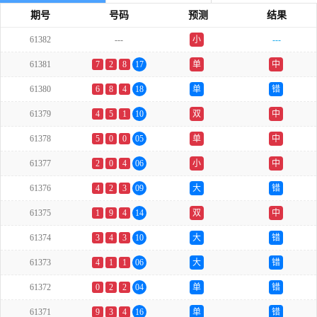
期号
号码
预测
结果
61382
---
小
---
61381
7
2
8
17
单
中
61380
6
8
4
18
单
错
61379
4
5
1
10
双
中
61378
5
0
0
05
单
中
61377
2
0
4
06
小
中
61376
4
2
3
09
大
错
61375
1
9
4
14
双
中
61374
3
4
3
10
大
错
61373
4
1
1
06
大
错
61372
0
2
2
04
单
错
61371
9
3
4
16
单
错