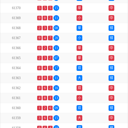
61370
5
5
5
15
单
中
61369
9
0
2
11
小
中
61368
2
3
3
08
单
错
61367
9
4
7
20
小
错
61366
0
2
9
11
单
中
61365
2
3
2
07
单
中
61364
8
4
5
17
双
错
61363
4
0
7
11
大
错
61362
8
6
2
16
双
中
61361
4
8
1
13
小
中
61360
1
2
6
09
双
错
61359
3
6
6
15
大
中