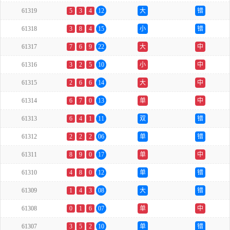
61319
5
3
4
12
大
错
61318
3
8
4
15
小
错
61317
7
6
9
22
大
中
61316
3
2
5
10
小
中
61315
2
6
6
14
大
中
61314
6
7
0
13
单
中
61313
6
4
1
11
双
错
61312
2
2
2
06
单
错
61311
8
9
0
17
单
中
61310
4
8
0
12
单
错
61309
1
4
3
08
大
错
61308
0
1
6
07
单
中
61307
3
5
2
10
单
错