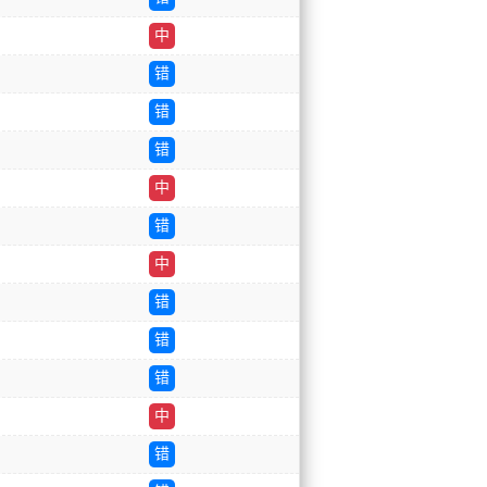
中
错
错
错
中
错
中
错
错
错
中
错