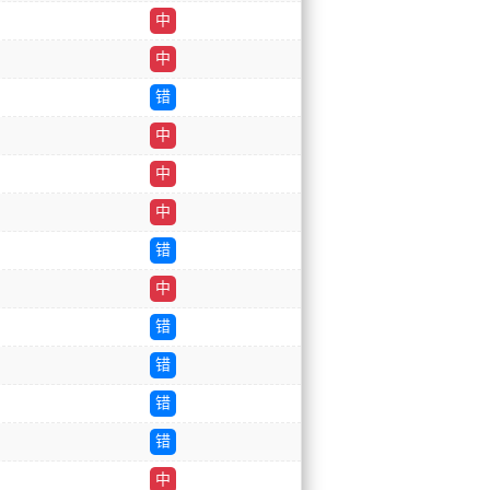
中
中
错
中
中
中
错
中
错
错
错
错
中