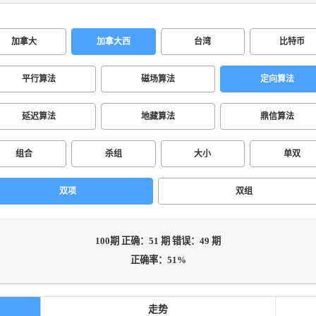
加拿大
加拿大西
台湾
比特币
平行算法
磁场算法
定向算法
延迟算法
地藏算法
鼎信算法
组合
杀组
大小
单双
双项
双组
100期 正确：51 期 错误：49 期
正确率：51%
走势