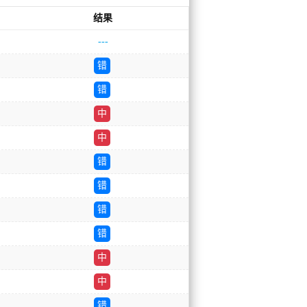
结果
---
错
错
中
中
错
错
错
错
中
中
错