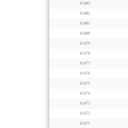
61483
61482
61481
61480
61479
61478
61477
61476
61475
61474
61473
61472
61471