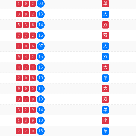
03
单
1
0
2
13
大
3
8
2
14
双
5
3
6
16
双
7
7
2
07
大
1
0
6
15
双
9
4
2
15
大
4
7
4
10
单
2
0
8
14
大
9
0
5
10
双
3
7
0
14
单
3
2
9
13
小
1
3
9
18
单
7
2
9