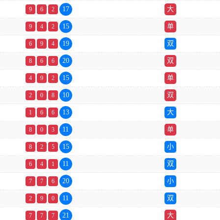
17
大
9
6
2
15
单
9
4
2
19
双
6
9
4
20
双
8
6
6
15
单
4
9
2
10
双
2
0
8
13
大
1
6
6
11
单
8
0
3
15
小
8
2
5
11
双
6
4
1
20
小
7
7
6
11
双
2
9
0
21
大
7
7
7