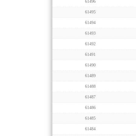
61496
61495
61494
61493
61492
61491
61490
61489
61488
61487
61486
61485
61484