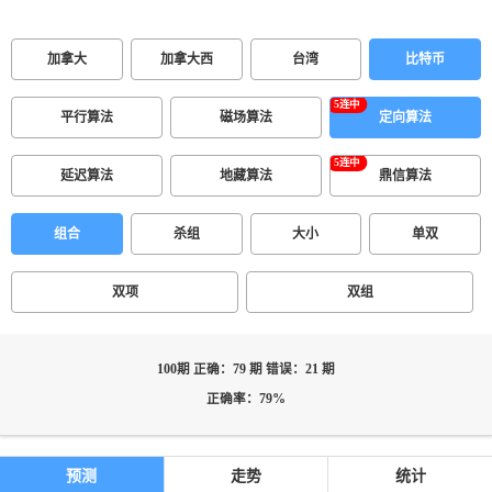
加拿大
加拿大西
台湾
比特币
平行算法
磁场算法
定向算法
延迟算法
地藏算法
鼎信算法
组合
杀组
大小
单双
双项
双组
100期 正确：79 期 错误：21 期
正确率：79%
预测
走势
统计