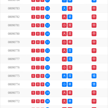
08090784
8
1
8
17
小
双
错
08090783
6
3
4
13
大
单
中
08090782
3
9
2
14
大
单
中
08090781
6
5
1
12
小
双
中
08090780
1
8
7
16
大
双
中
08090779
4
0
7
11
小
单
中
08090778
7
5
3
15
大
双
中
08090777
3
7
9
19
大
双
中
08090776
8
2
2
12
小
双
中
08090775
6
1
0
07
大
双
错
08090774
9
8
9
26
小
单
错
08090773
9
5
5
19
大
单
中
08090772
7
9
4
20
大
单
中