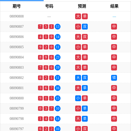
期号
号码
预测
结果
08090808
---
大
单
---
08090807
7
5
1
13
小
双
中
08090806
4
1
9
14
大
双
中
08090805
9
2
0
11
小
单
中
08090804
8
9
6
23
大
单
中
08090803
7
6
6
19
大
单
中
08090802
8
2
1
11
大
双
错
08090801
3
6
7
16
大
单
中
08090800
9
1
5
15
小
单
中
08090799
0
3
7
10
小
单
中
08090798
1
4
9
14
大
单
中
08090797
6
2
2
10
小
双
中