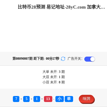
比特币28预测 易记地址-28yC.com 加拿大28-PC预测|刮奖结果|加拿大PC历史走势|加拿大PC28大神预测|加拿大结果咪牌查询|加拿大28刮奖预测
第
08090807
期 距下期:
00
分
27
秒
广告开关：
大单
未开:
3
期
大双
未开:
1
期
小双
未开:
8
期
7
5
1
13
小
单
咪牌
+
+
=
-