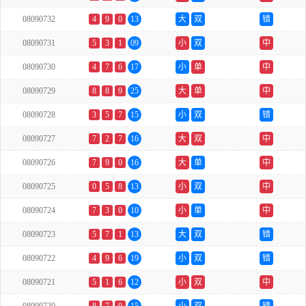
08090732
4
9
0
13
大
双
错
08090731
5
3
1
09
小
双
中
08090730
4
7
6
17
小
单
中
08090729
8
8
9
25
大
单
中
08090728
3
5
7
15
小
双
错
08090727
7
2
7
16
大
双
中
08090726
7
9
0
16
大
单
中
08090725
0
5
8
13
小
双
中
08090724
7
3
0
10
小
单
中
08090723
5
7
1
13
大
双
错
08090722
4
9
6
19
小
双
错
08090721
5
1
6
12
小
双
中