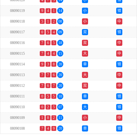
08090120
4
7
3
14
小
错
08090119
9
4
1
14
小
错
08090118
5
1
2
08
小
中
08090117
0
5
4
09
双
错
08090116
7
6
5
18
双
中
08090115
7
4
4
15
大
中
08090114
9
3
8
20
单
错
08090113
7
7
6
20
大
中
08090112
7
6
7
20
双
中
08090111
0
5
5
10
单
错
08090110
0
2
5
07
大
错
08090109
1
8
2
11
小
中
08090108
7
4
9
20
单
错