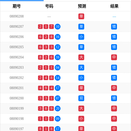
期号
号码
预测
结果
08090208
---
单
---
08090207
2
1
7
10
单
错
08090206
6
2
8
16
小
错
08090205
6
3
3
12
单
错
08090204
8
2
6
16
大
中
08090203
2
1
1
04
大
错
08090202
2
4
8
14
小
错
08090201
4
9
4
17
单
中
08090200
3
3
1
07
双
错
08090199
3
8
9
20
大
中
08090198
1
1
7
09
小
中
08090197
8
1
8
17
单
中