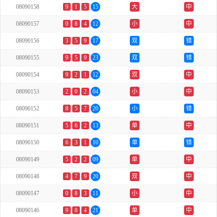
08090158
9
1
5
15
大
中
08090157
0
8
4
12
小
中
08090156
3
5
9
17
双
错
08090155
9
5
9
23
双
错
08090154
9
2
1
12
双
中
08090153
2
0
2
04
小
中
08090152
8
5
7
20
小
错
08090151
5
6
2
13
单
中
08090150
6
3
1
10
单
错
08090149
5
2
2
09
单
中
08090148
4
7
9
20
双
中
08090147
0
8
3
11
小
中
08090146
9
8
4
21
单
中