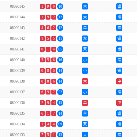
08090145
1
9
0
10
大
错
08090144
1
9
2
12
大
错
08090143
4
6
2
12
单
错
08090142
1
5
5
11
双
错
08090141
0
1
4
05
双
错
08090140
5
5
6
16
小
错
08090139
0
8
6
14
小
错
08090138
0
8
6
14
大
中
08090137
6
9
7
22
小
错
08090136
2
9
4
15
单
中
08090135
6
1
7
14
单
错
08090134
1
4
4
09
双
错
08090133
7
5
1
13
大
错