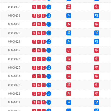
08090132
6
7
4
17
单
中
08090131
5
5
1
11
双
错
08090130
0
8
2
10
双
中
08090129
9
8
1
18
单
错
08090128
7
4
8
19
双
错
08090127
5
0
8
13
小
中
08090126
8
2
5
15
大
中
08090125
3
3
6
12
双
中
08090124
5
2
8
15
单
中
08090123
0
6
9
15
单
中
08090122
1
6
7
14
双
中
08090121
3
8
1
12
单
错