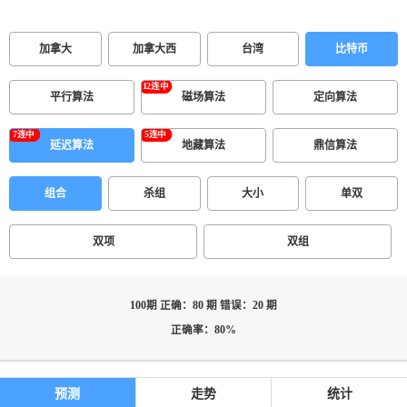
加拿大
加拿大西
台湾
比特币
平行算法
磁场算法
定向算法
延迟算法
地藏算法
鼎信算法
组合
杀组
大小
单双
双项
双组
100期 正确：80 期 错误：20 期
正确率：80%
预测
走势
统计