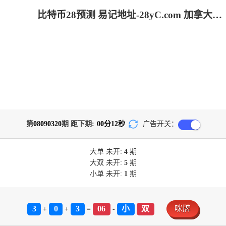
比特币28预测 易记地址-28yC.com 加拿大28-PC预测|刮奖结果|加拿大PC历史走势|加拿大PC28大神预测|加拿大结果咪牌查询|加拿大28刮奖预测
第
08090320
期 距下期:
00
分
12
秒
广告开关：
大单
未开:
4
期
大双
未开:
5
期
小单
未开:
1
期
3
0
3
06
小
双
咪牌
+
+
=
-