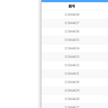
期号
115044638
115044637
115044636
115044635
115044634
115044633
115044632
115044631
115044630
115044629
115044628
115044627