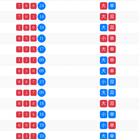
24
大
单
7
8
9
14
大
双
7
6
1
10
大
双
2
8
0
11
小
单
6
5
0
17
大
单
7
5
5
09
大
单
1
1
7
09
大
单
6
3
0
23
小
双
8
8
7
09
大
双
0
2
7
18
大
双
9
1
8
16
小
单
7
3
6
19
小
单
6
9
4
10
大
单
0
3
7