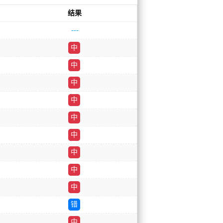
结果
---
中
中
中
中
中
中
中
中
中
错
中