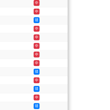
中
中
错
中
中
中
中
中
错
中
错
中
错