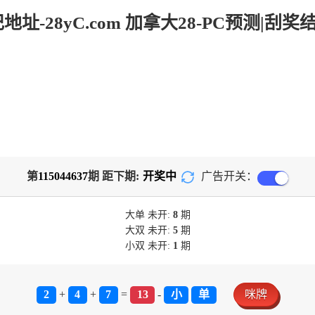
第
115044637
期 距下期:
开奖中
广告开关：
大单
未开:
8
期
大双
未开:
5
期
小双
未开:
1
期
2
+
4
+
7
=
13
-
小
单
咪牌