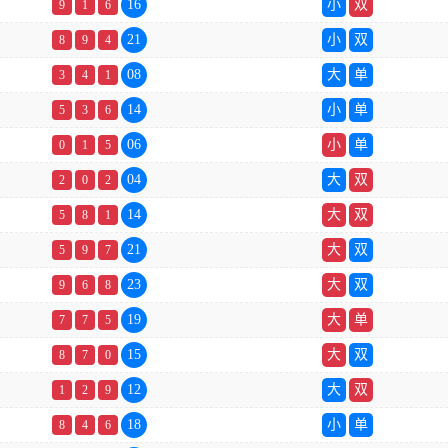
16
小
双
9
1
6
21
小
双
8
9
4
08
大
单
3
4
1
14
小
单
5
3
6
06
小
单
0
1
5
04
大
双
2
0
2
14
大
双
5
8
1
21
大
双
5
9
7
23
大
双
9
6
8
19
大
单
7
7
5
15
大
双
8
7
0
12
大
双
1
2
9
18
小
单
8
4
6