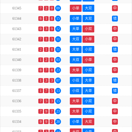
61345
7
2
0
09
小单
大双
中
61344
6
1
8
15
小单
大双
错
61343
0
3
9
12
大单
小双
中
61342
7
1
3
11
大双
小单
中
61341
2
1
8
11
大单
小双
错
61340
1
2
0
03
大双
小单
中
61339
8
7
8
23
大单
小双
中
61338
1
3
3
07
小双
大单
错
61337
1
7
5
13
小双
大单
错
61336
7
5
3
15
大单
小双
中
61335
7
9
7
23
大单
小双
中
61334
9
9
2
20
小单
大双
中