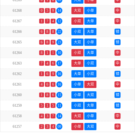
61269
0
1
8
09
大双
小单
中
61268
0
5
9
14
大双
小单
中
61267
1
7
4
12
小双
大单
中
61266
6
8
8
22
小双
大单
错
61265
6
8
9
23
大双
小单
错
61264
8
1
1
10
小双
大单
中
61263
7
4
6
17
大单
小双
中
61262
1
6
9
16
大单
小双
错
61261
4
6
6
16
小单
大双
中
61260
1
8
6
15
小单
大双
错
61259
5
1
5
11
小双
大单
错
61258
4
3
7
14
大双
小单
中
61257
2
3
4
09
小单
大双
中