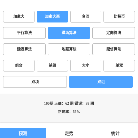
加拿大
加拿大西
台湾
比特币
平行算法
磁场算法
定向算法
延迟算法
地藏算法
鼎信算法
组合
杀组
大小
单双
双项
双组
100期 正确：62 期 错误：38 期
正确率：62%
预测
走势
统计