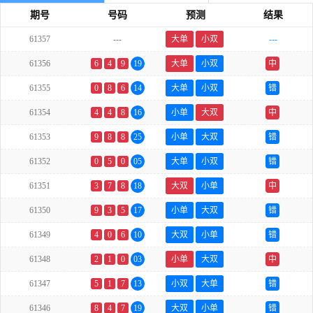
期号
号码
预测
结果
61357
---
大单
小双
---
61356
6
4
9
19
大单
小双
中
61355
0
8
6
14
大单
小双
错
61354
4
4
8
16
小单
大双
中
61353
9
8
8
25
小单
大双
错
61352
0
5
0
05
大单
小双
错
61351
3
7
8
18
大双
小单
中
61350
9
3
5
17
小单
大双
错
61349
4
0
6
10
大双
小单
错
61348
2
1
0
03
小单
大双
中
61347
5
1
7
13
小双
大单
错
61346
8
4
7
19
大双
小单
错