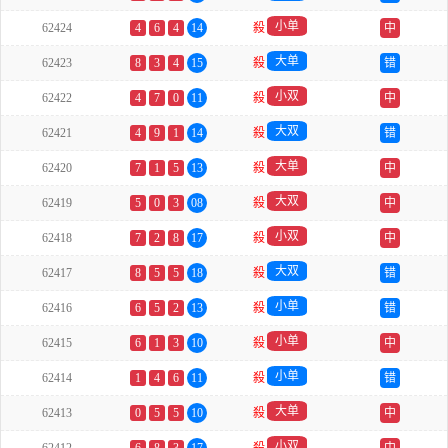
小单
62424
4
6
4
14
殺
中
大单
62423
8
3
4
15
殺
错
小双
62422
4
7
0
11
殺
中
大双
62421
4
9
1
14
殺
错
大单
62420
7
1
5
13
殺
中
大双
62419
5
0
3
08
殺
中
小双
62418
7
2
8
17
殺
中
大双
62417
8
5
5
18
殺
错
小单
62416
6
5
2
13
殺
错
小单
62415
6
1
3
10
殺
中
小单
62414
1
4
6
11
殺
错
大单
62413
0
5
5
10
殺
中
小双