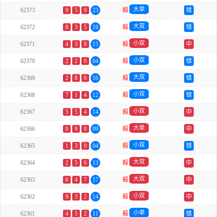
大单
62373
9
5
9
23
殺
错
大双
62372
8
3
5
16
殺
错
小双
62371
4
3
8
15
殺
中
小双
62370
2
2
0
04
殺
错
大双
62369
2
8
6
16
殺
错
小双
62368
7
1
4
12
殺
错
小双
62367
5
5
4
14
殺
中
大单
62366
0
9
0
09
殺
中
小双
62365
1
3
0
04
殺
错
大双
62364
2
5
6
13
殺
中
大双
62363
6
4
7
17
殺
中
小双
62362
9
3
2
14
殺
中
小单
62361
4
5
2
11
殺
错