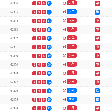
大双
62386
3
9
0
12
殺
中
大单
62385
4
9
8
21
殺
错
大单
62384
4
9
0
13
殺
中
小单
62383
6
6
6
18
殺
中
大单
62382
8
3
1
12
殺
中
小单
62381
5
5
9
19
殺
中
小单
62380
9
2
8
19
殺
中
小单
62379
2
0
4
06
殺
中
小双
62378
5
3
8
16
殺
中
大双
62377
4
0
0
04
殺
中
小双
62376
1
6
1
08
殺
错
大双
62375
3
8
9
20
殺
错
小双
62374
7
1
5
13
殺
中