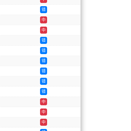
错
中
中
错
错
错
错
错
错
中
中
中