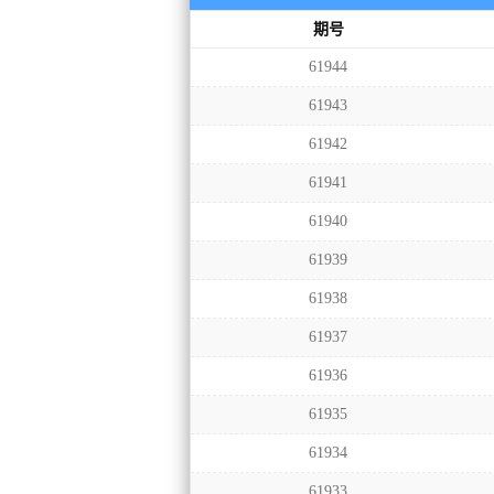
期号
61944
61943
61942
61941
61940
61939
61938
61937
61936
61935
61934
61933