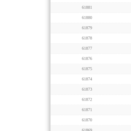
61881
61880
61879
61878
61877
61876
61875
61874
61873
61872
61871
61870
61869