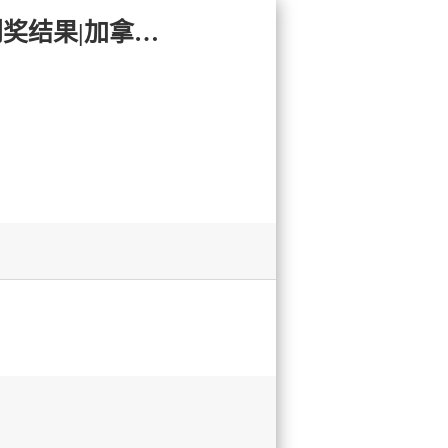
加拿大西28预测 易记地址-28yC.com 加拿大28-PC预测|刮奖结果|加拿大PC历史走势|加拿大PC28大神预测|加拿大结果咪牌查询|加拿大28刮奖预测