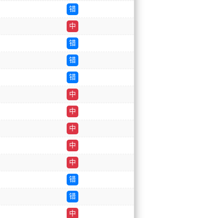
错
中
错
错
错
中
中
中
中
中
错
错
中