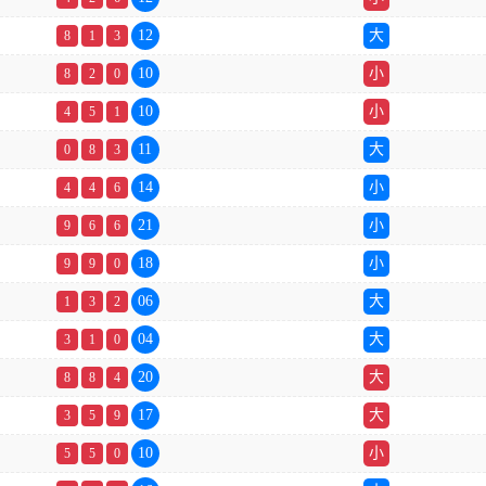
12
大
8
1
3
10
小
8
2
0
10
小
4
5
1
11
大
0
8
3
14
小
4
4
6
21
小
9
6
6
18
小
9
9
0
06
大
1
3
2
04
大
3
1
0
20
大
8
8
4
17
大
3
5
9
10
小
5
5
0