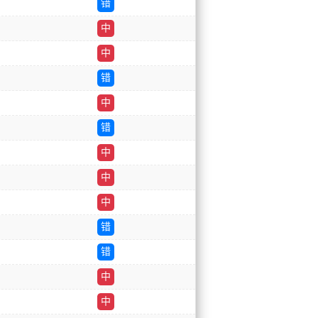
错
中
中
错
中
错
中
中
中
错
错
中
中