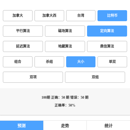
加拿大
加拿大西
台湾
比特币
平行算法
磁场算法
定向算法
延迟算法
地藏算法
鼎信算法
组合
杀组
大小
单双
双项
双组
100期 正确：50 期 错误：50 期
正确率：50%
预测
走势
统计