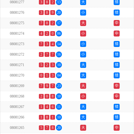
08081277
3
8
2
13
大
错
08081276
3
8
9
20
小
错
08081275
7
8
2
17
大
中
08081274
4
2
0
06
小
中
08081273
7
3
4
14
小
错
08081272
2
7
7
16
小
错
08081271
5
2
3
10
大
错
08081270
0
1
3
04
大
错
08081269
7
9
7
23
大
中
08081268
2
0
8
10
小
中
08081267
1
4
6
11
大
错
08081266
1
8
1
10
大
错
08081265
5
7
8
20
大
中