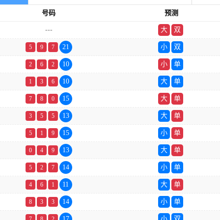
号码
预测
---
大
双
21
小
双
5
9
7
10
小
单
2
6
2
10
大
单
1
3
6
15
大
单
7
8
0
13
大
单
3
5
5
15
小
单
5
1
9
13
大
单
0
4
9
14
小
单
5
2
7
11
大
单
4
6
1
14
小
单
8
3
3
17
小
双
7
8
2