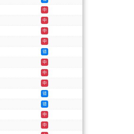
中
中
中
中
错
中
中
中
错
错
中
中