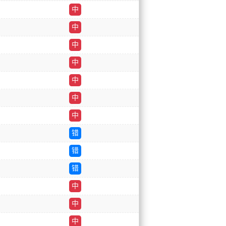
中
中
中
中
中
中
中
错
错
错
中
中
中