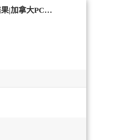
台湾28预测 易记地址-28yC.com 加拿大28-PC预测|刮奖结果|加拿大PC历史走势|加拿大PC28大神预测|加拿大结果咪牌查询|加拿大28刮奖预测