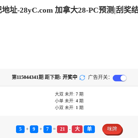
第
115044341
期 距下期:
开奖中
广告开关：
大双
未开:
7
期
小单
未开:
4
期
小双
未开:
1
期
5
+
9
+
7
=
21
-
大
单
咪牌