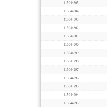
115044305
115044304
115044303
115044302
115044301
115044300
115044299
115044298
115044297
115044296
115044295
115044294
115044293