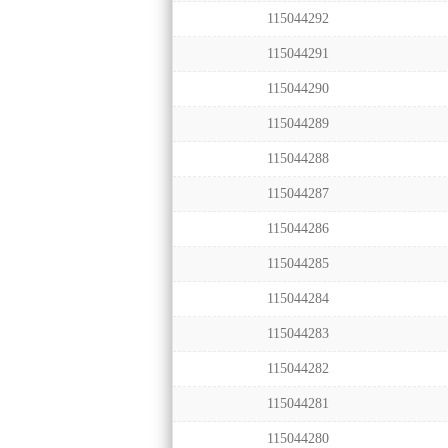
115044292
115044291
115044290
115044289
115044288
115044287
115044286
115044285
115044284
115044283
115044282
115044281
115044280