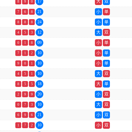
17
大
双
8
9
0
21
小
单
7
6
8
24
小
单
8
8
8
12
大
双
4
5
3
09
小
单
0
1
8
10
小
单
7
1
2
10
小
单
9
0
1
10
大
双
4
5
1
18
大
单
8
5
5
20
小
双
2
9
9
10
大
双
0
7
3
21
小
双
6
9
6
10
小
双
1
7
2