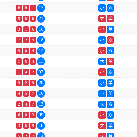
17
小
双
8
8
1
21
大
单
9
6
6
10
小
单
3
1
6
18
小
双
7
2
9
13
小
双
9
0
4
11
大
单
1
6
4
07
小
双
1
4
2
20
小
单
9
2
9
16
小
单
4
5
7
13
大
双
2
4
7
09
小
双
6
0
3
18
大
单
3
6
9
14
大
单
5
2
7