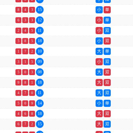
15
小
单
8
4
3
12
小
单
6
3
3
11
小
双
2
4
5
18
小
双
5
8
5
10
大
单
1
7
2
09
小
双
3
1
5
08
大
双
5
0
3
18
大
双
9
8
1
11
大
双
4
7
0
14
小
单
5
0
9
18
大
双
4
6
8
15
大
双
6
7
2