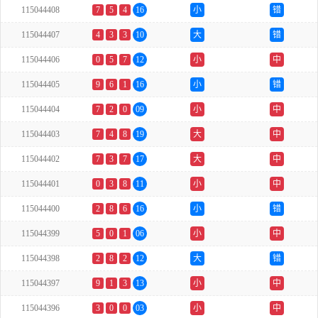
115044408
7
5
4
16
小
错
115044407
4
3
3
10
大
错
115044406
0
5
7
12
小
中
115044405
9
6
1
16
小
错
115044404
7
2
0
09
小
中
115044403
7
4
8
19
大
中
115044402
7
3
7
17
大
中
115044401
0
3
8
11
小
中
115044400
2
8
6
16
小
错
115044399
5
0
1
06
小
中
115044398
2
8
2
12
大
错
115044397
9
1
3
13
小
中
115044396
3
0
0
03
小
中