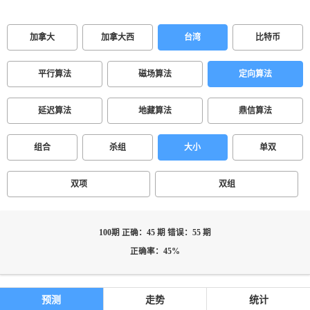
加拿大
加拿大西
台湾
比特币
平行算法
磁场算法
定向算法
延迟算法
地藏算法
鼎信算法
组合
杀组
大小
单双
双项
双组
100期 正确：45 期 错误：55 期
正确率：45%
预测
走势
统计