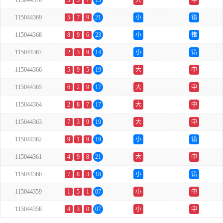
115044370
3
5
7
15
大
中
115044369
5
7
9
21
小
错
115044368
8
9
6
23
小
错
115044367
2
3
9
14
小
错
115044366
5
9
5
19
大
中
115044365
6
2
9
17
大
中
115044364
2
8
7
17
大
中
115044363
7
3
9
19
大
中
115044362
9
1
9
19
小
错
115044361
4
9
8
21
大
中
115044360
7
8
3
18
小
错
115044359
1
5
1
07
小
中
115044358
4
3
0
07
小
中