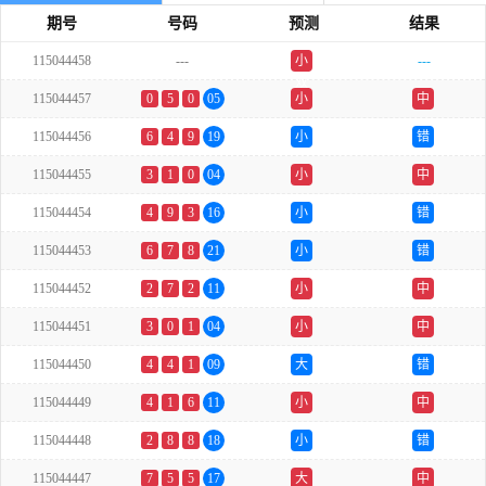
期号
号码
预测
结果
115044458
---
小
---
双
115044457
0
5
0
05
小
中
115044456
6
4
9
19
小
错
115044455
3
1
0
04
小
中
115044454
4
9
3
16
小
错
115044453
6
7
8
21
小
错
115044452
2
7
2
11
小
中
115044451
3
0
1
04
小
中
115044450
4
4
1
09
大
错
115044449
4
1
6
11
小
中
115044448
2
8
8
18
小
错
115044447
7
5
5
17
大
中