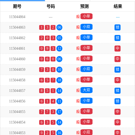
期号
号码
预测
结果
小单
115044864
---
殺
---
小双
115044863
1
3
2
06
殺
错
小单
115044862
2
0
3
05
殺
错
小单
115044861
0
9
3
12
殺
中
小单
115044860
0
6
0
06
殺
中
小双
115044859
7
3
0
10
殺
错
小单
115044858
6
5
7
18
殺
中
大双
115044857
8
5
1
14
殺
错
小单
115044856
6
1
4
11
殺
错
小单
115044855
7
7
3
17
殺
中
小单
115044854
6
3
5
14
殺
中
小双
115044853
9
2
5
16
殺
中