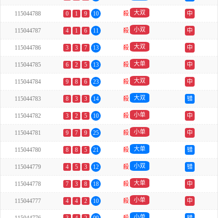
大双
115044788
0
1
9
10
殺
中
小双
115044787
4
1
6
11
殺
中
大双
115044786
3
3
7
13
殺
中
大单
115044785
6
2
5
13
殺
中
大双
115044784
9
8
6
23
殺
中
大双
115044783
8
3
3
14
殺
错
小单
115044782
3
2
5
10
殺
中
小单
115044781
9
7
9
25
殺
中
大单
115044780
8
8
5
21
殺
错
小双
115044779
4
5
3
12
殺
错
大单
115044778
7
3
8
18
殺
中
小单
115044777
4
4
2
10
殺
中
小单