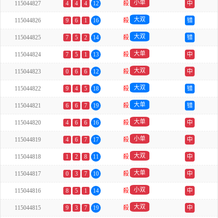
小单
115044827
4
4
4
12
殺
中
大双
115044826
9
6
1
16
殺
错
大双
115044825
7
5
2
14
殺
错
大单
115044824
7
5
1
13
殺
中
大双
115044823
0
6
6
12
殺
中
大双
115044822
9
4
5
18
殺
错
大单
115044821
6
6
7
19
殺
错
大单
115044820
4
6
6
16
殺
中
小单
115044819
4
6
7
17
殺
中
大双
115044818
1
2
8
11
殺
中
大单
115044817
0
3
7
10
殺
中
小双
115044816
8
5
1
14
殺
中
大双
115044815
9
3
7
19
殺
中