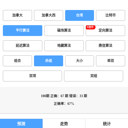
加拿大
加拿大西
台湾
比特币
平行算法
磁场算法
定向算法
延迟算法
地藏算法
鼎信算法
组合
杀组
大小
单双
双项
双组
100期 正确：67 期 错误：33 期
正确率：67%
预测
走势
统计