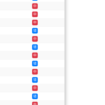
中
中
中
错
中
错
中
错
中
错
中
错
中