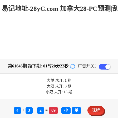
第
61646
期 距下期:
01
时
20
分
22
秒
广告开关：
大单
未开:
1
期
大双
未开:
3
期
小双
未开:
15
期
4
+
3
+
2
=
09
-
小
单
咪牌