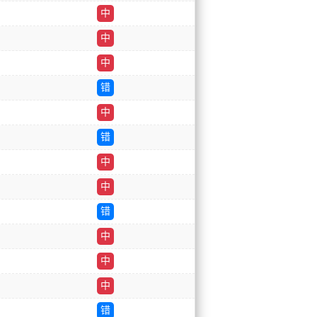
中
中
中
错
中
错
中
中
错
中
中
中
错