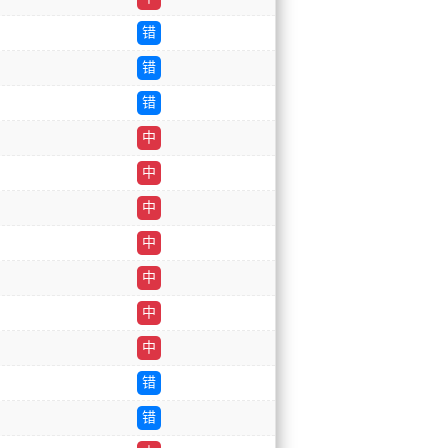
错
错
错
中
中
中
中
中
中
中
错
错