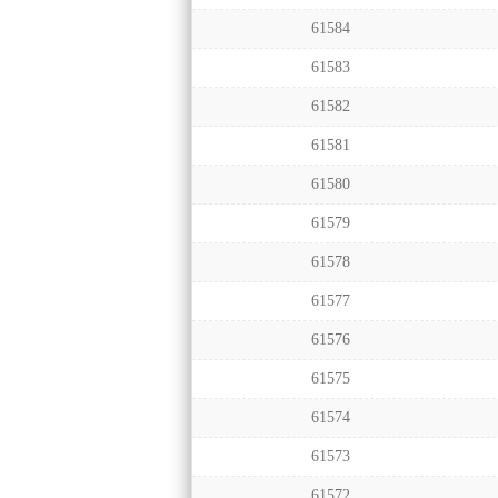
61584
61583
61582
61581
61580
61579
61578
61577
61576
61575
61574
61573
61572