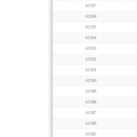
61597
61596
61595
61594
61593
61592
61591
61590
61589
61588
61587
61586
61585