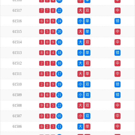
61518
2
2
4
08
小
单
中
61517
7
7
8
22
大
双
中
61516
6
9
9
24
小
单
错
61515
6
5
9
20
大
单
中
61514
1
0
9
10
大
双
中
61513
8
6
4
18
小
单
错
61512
2
1
7
10
大
双
中
61511
8
5
4
17
大
单
中
61510
2
8
9
19
小
双
错
61509
8
6
7
21
小
双
错
61508
9
8
5
22
大
双
中
61507
0
3
2
05
小
双
中
61506
6
2
3
11
大
单
中