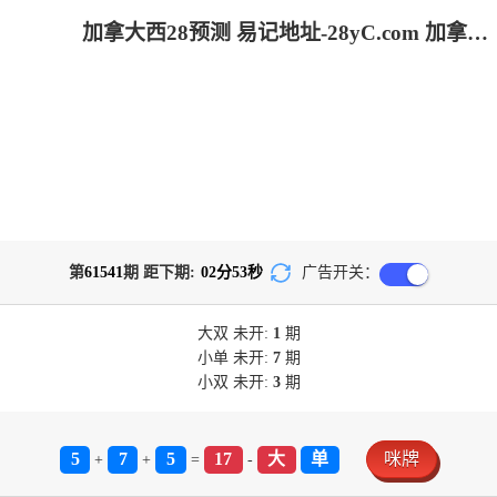
加拿大西28预测 易记地址-28yC.com 加拿大28-PC预测|刮奖结果|加拿大PC历史走势|加拿大PC28大神预测|加拿大结果咪牌查询|加拿大28刮奖预测
第
61541
期 距下期:
02
分
53
秒
广告开关：
大双
未开:
1
期
小单
未开:
7
期
小双
未开:
3
期
5
7
5
17
大
单
咪牌
+
+
=
-