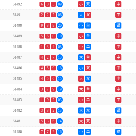
61492
6
0
3
09
小
双
中
61491
2
2
2
06
大
双
中
61490
9
8
9
26
小
单
错
61489
5
5
0
10
小
单
中
61488
1
3
4
08
小
单
中
61487
4
2
7
13
大
单
中
61486
4
5
9
18
小
双
中
61485
4
5
6
15
大
双
中
61484
3
7
9
19
大
单
中
61483
1
0
2
03
小
单
中
61482
3
8
2
13
大
双
错
61481
5
3
6
14
大
双
中
61480
7
7
2
16
小
单
错