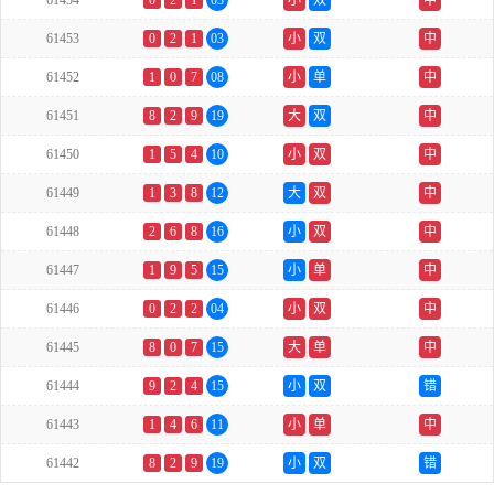
61454
0
2
1
03
小
双
中
61453
0
2
1
03
小
双
中
61452
1
0
7
08
小
单
中
61451
8
2
9
19
大
双
中
61450
1
5
4
10
小
双
中
61449
1
3
8
12
大
双
中
61448
2
6
8
16
小
双
中
61447
1
9
5
15
小
单
中
61446
0
2
2
04
小
双
中
61445
8
0
7
15
大
单
中
61444
9
2
4
15
小
双
错
61443
1
4
6
11
小
单
中
61442
8
2
9
19
小
双
错