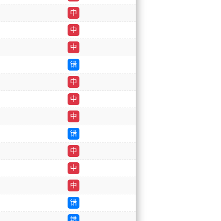
中
中
中
错
中
中
中
错
中
中
中
错
错