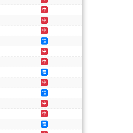
中
中
中
错
中
中
错
中
错
中
中
错