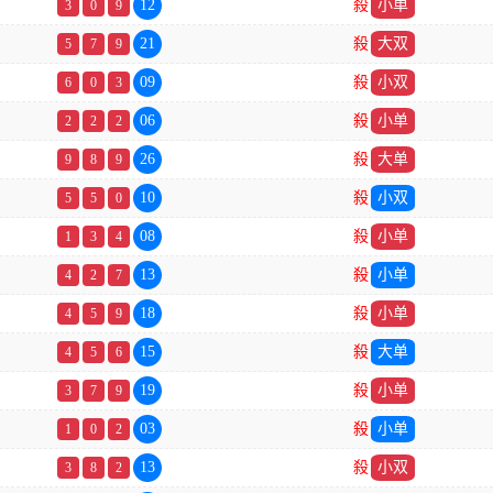
12
殺
小单
3
0
9
21
殺
大双
5
7
9
09
殺
小双
6
0
3
06
殺
小单
2
2
2
26
殺
大单
9
8
9
10
殺
小双
5
5
0
08
殺
小单
1
3
4
13
殺
小单
4
2
7
18
殺
小单
4
5
9
15
殺
大单
4
5
6
19
殺
小单
3
7
9
03
殺
小单
1
0
2
13
殺
小双
3
8
2