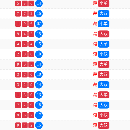
14
殺
小单
5
3
6
16
殺
大双
7
7
2
07
殺
小单
1
0
6
15
殺
大双
9
4
2
15
殺
大单
4
7
4
10
殺
小双
2
0
8
14
殺
大单
9
0
5
10
殺
大双
3
7
0
14
殺
大双
3
2
9
13
殺
大单
1
3
9
18
殺
大双
7
2
9
17
殺
小双
9
6
2
15
殺
大双
9
4
2