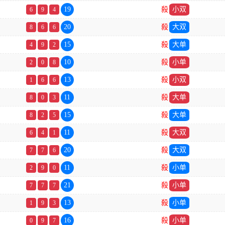
19
殺
小双
6
9
4
20
殺
大双
8
6
6
15
殺
大单
4
9
2
10
殺
小单
2
0
8
13
殺
小双
1
6
6
11
殺
大单
8
0
3
15
殺
大单
8
2
5
11
殺
大双
6
4
1
20
殺
大双
7
7
6
11
殺
小单
2
9
0
21
殺
小单
7
7
7
13
殺
小单
1
9
3
16
殺
小单
0
9
7