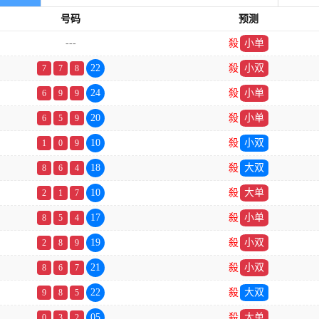
号码
预测
---
殺
小单
22
殺
小双
7
7
8
24
殺
小单
6
9
9
20
殺
小单
6
5
9
10
殺
小双
1
0
9
18
殺
大双
8
6
4
10
殺
大单
2
1
7
17
殺
小单
8
5
4
19
殺
小双
2
8
9
21
殺
小双
8
6
7
22
殺
大双
9
8
5
05
殺
大单
0
3
2