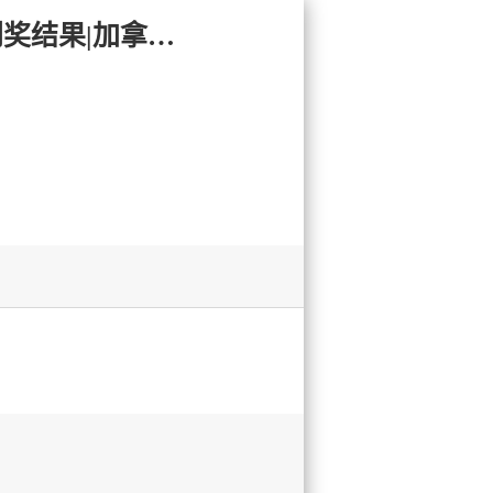
加拿大西28预测 易记地址-28yC.com 加拿大28-PC预测|刮奖结果|加拿大PC历史走势|加拿大PC28大神预测|加拿大结果咪牌查询|加拿大28刮奖预测