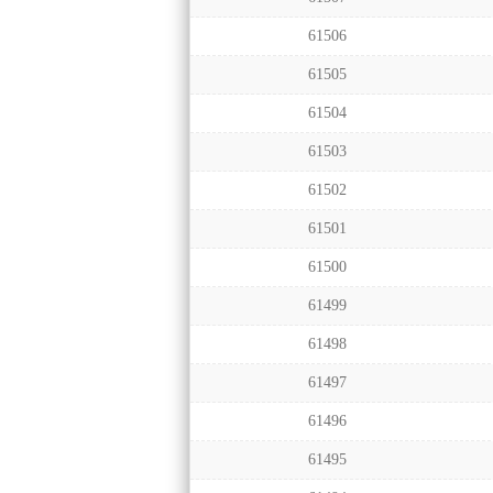
61506
61505
61504
61503
61502
61501
61500
61499
61498
61497
61496
61495