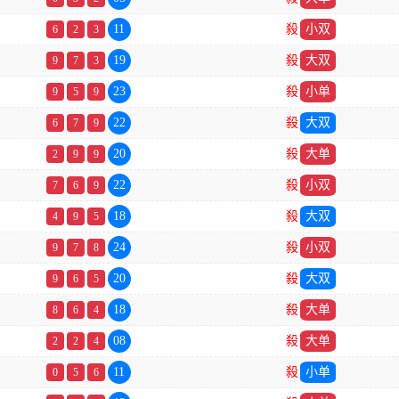
11
殺
小双
6
2
3
19
殺
大双
9
7
3
23
殺
小单
9
5
9
22
殺
大双
6
7
9
20
殺
大单
2
9
9
22
殺
小双
7
6
9
18
殺
大双
4
9
5
24
殺
小双
9
7
8
20
殺
大双
9
6
5
18
殺
大单
8
6
4
08
殺
大单
2
2
4
11
殺
小单
0
5
6