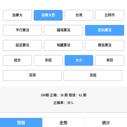
加拿大
加拿大西
台湾
比特币
平行算法
磁场算法
定向算法
延迟算法
地藏算法
鼎信算法
组合
杀组
大小
单双
双项
双组
100期 正确：38 期 错误：62 期
正确率：38%
预测
走势
统计