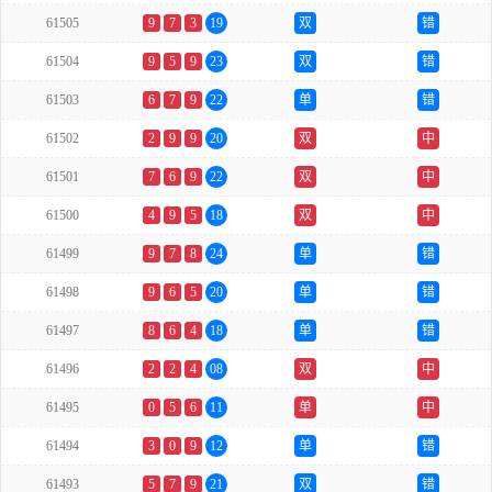
61505
9
7
3
19
双
错
61504
9
5
9
23
双
错
61503
6
7
9
22
单
错
61502
2
9
9
20
双
中
61501
7
6
9
22
双
中
61500
4
9
5
18
双
中
61499
9
7
8
24
单
错
61498
9
6
5
20
单
错
61497
8
6
4
18
单
错
61496
2
2
4
08
双
中
61495
0
5
6
11
单
中
61494
3
0
9
12
单
错
61493
5
7
9
21
双
错