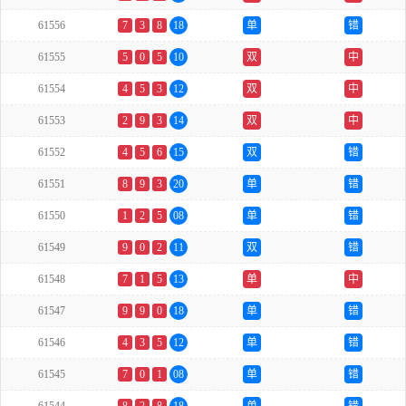
61556
7
3
8
18
单
错
61555
5
0
5
10
双
中
61554
4
5
3
12
双
中
61553
2
9
3
14
双
中
61552
4
5
6
15
双
错
61551
8
9
3
20
单
错
61550
1
2
5
08
单
错
61549
9
0
2
11
双
错
61548
7
1
5
13
单
中
61547
9
9
0
18
单
错
61546
4
3
5
12
单
错
61545
7
0
1
08
单
错