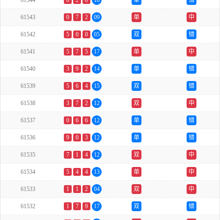
61544
8
2
8
18
单
错
61543
0
7
2
09
单
中
61542
5
0
0
05
双
错
61541
5
7
5
17
单
中
61540
3
9
2
14
单
错
61539
5
6
4
15
双
错
61538
3
7
2
12
双
中
61537
0
6
6
12
单
错
61536
9
0
3
12
单
错
61535
7
1
4
12
双
中
61534
5
4
4
13
单
中
61533
1
1
2
04
双
中
61532
1
7
9
17
双
错