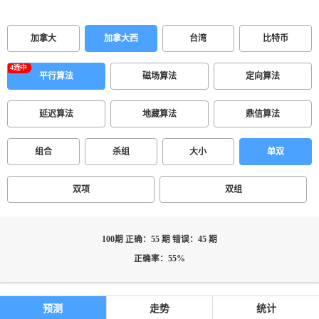
加拿大
加拿大西
台湾
比特币
平行算法
磁场算法
定向算法
延迟算法
地藏算法
鼎信算法
组合
杀组
大小
单双
双项
双组
100期 正确：55 期 错误：45 期
正确率：55%
预测
走势
统计