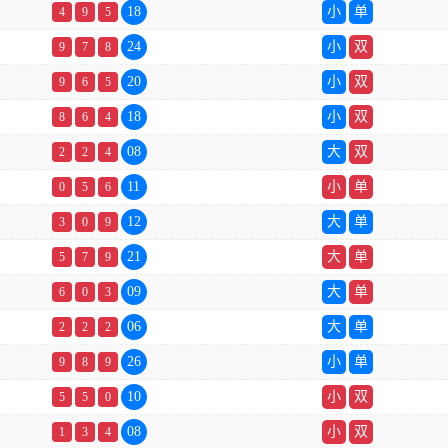
18
小
单
4
9
5
24
小
双
9
7
8
20
小
双
9
6
5
18
小
双
8
6
4
08
大
双
2
2
4
11
小
单
0
5
6
12
大
单
3
0
9
21
大
单
5
7
9
09
大
单
6
0
3
06
大
单
2
2
2
26
小
单
9
8
9
10
小
双
5
5
0
08
小
双
1
3
4