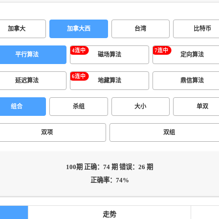
加拿大
加拿大西
台湾
比特币
平行算法
磁场算法
定向算法
延迟算法
地藏算法
鼎信算法
组合
杀组
大小
单双
双项
双组
100期 正确：74 期 错误：26 期
正确率：74%
走势