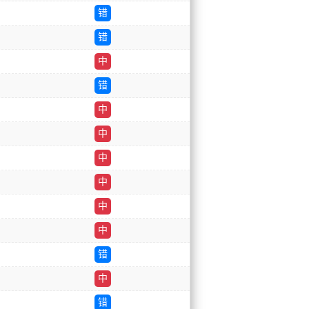
错
错
中
错
中
中
中
中
中
中
错
中
错