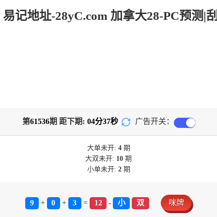
第
61536
期 距下期:
04
分
36
秒
广告开关：
大单
未开:
4
期
大双
未开:
10
期
小单
未开:
2
期
9
+
0
+
3
=
12
-
小
双
咪牌