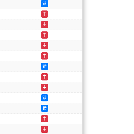
错
中
中
中
中
中
错
中
中
错
错
中
中