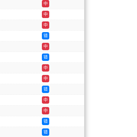
中
中
中
错
中
错
中
中
错
中
中
错
错