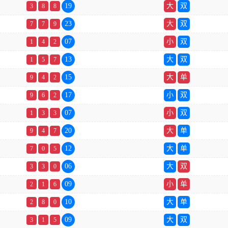
19
大
双
3
8
8
23
大
双
7
7
9
07
小
双
1
4
2
13
大
双
1
5
7
15
大
单
9
4
2
17
小
双
9
6
2
07
小
双
1
3
3
20
大
单
9
4
7
12
大
单
7
0
5
06
大
双
3
3
0
09
小
单
2
1
6
10
大
单
2
8
0
09
大
双
3
1
5