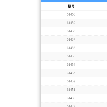
期号
61460
61459
61458
61457
61456
61455
61454
61453
61452
61451
61450
61449