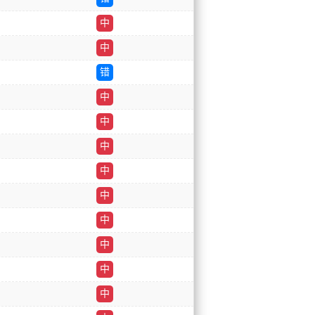
中
中
错
中
中
中
中
中
中
中
中
中