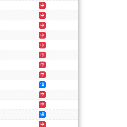
中
中
中
中
中
中
中
中
错
中
中
错
中