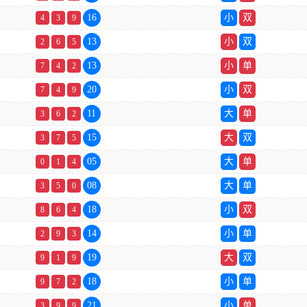
16
小
双
4
3
9
13
小
双
2
6
5
13
小
单
7
4
2
20
小
双
7
4
9
11
大
单
3
6
2
15
大
双
3
7
5
05
大
单
0
1
4
08
大
单
3
5
0
18
小
双
8
6
4
14
小
单
2
9
3
19
大
双
9
1
9
18
小
单
9
7
2
21
小
单
3
9
9