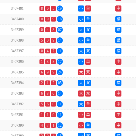
3467401
8
6
5
19
小
单
中
3467400
0
9
9
18
小
单
错
3467399
0
4
3
07
大
双
错
3467398
5
0
9
14
小
单
错
3467397
0
4
7
11
大
双
错
3467396
1
8
8
17
小
单
中
3467395
6
9
9
24
大
双
中
3467394
2
1
2
05
大
双
错
3467393
6
8
0
14
大
双
中
3467392
5
6
0
11
大
单
中
3467391
1
1
9
11
小
单
中
3467390
4
7
1
12
小
单
中