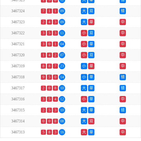
3467325
1
3
8
12
大
单
错
3467324
7
1
1
09
大
双
错
3467323
2
4
3
09
大
单
中
3467322
3
5
3
11
小
双
中
3467321
3
0
1
04
小
单
中
3467320
1
4
2
07
小
双
中
3467319
8
8
7
23
小
单
中
3467318
9
5
0
14
小
单
错
3467317
2
0
8
10
大
单
错
3467316
3
5
4
12
小
单
中
3467315
2
5
3
10
大
单
错
3467314
0
0
8
08
大
双
中
3467313
5
8
3
16
大
单
中