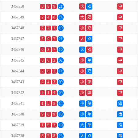
3467350
5
8
8
21
大
双
中
3467349
2
4
8
14
大
双
中
3467348
7
2
1
10
小
双
中
3467347
5
9
7
21
大
双
中
3467346
0
3
7
10
大
双
中
3467345
0
0
2
02
小
单
中
3467344
2
6
3
11
小
双
中
3467343
2
4
3
09
小
单
中
3467342
4
1
4
09
小
单
中
3467341
1
5
8
14
小
单
错
3467340
9
0
9
18
小
单
错
3467339
1
6
3
10
大
单
错
3467338
3
2
8
13
大
双
错