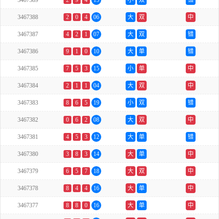
3467389
2
9
4
15
小
双
错
3467388
2
0
4
06
大
双
中
3467387
4
2
1
07
大
双
错
3467386
9
1
0
10
大
单
错
3467385
7
5
3
15
小
单
中
3467384
2
1
1
04
大
双
中
3467383
8
6
5
19
小
双
错
3467382
0
6
2
08
大
双
中
3467381
4
5
3
12
大
单
错
3467380
3
8
3
14
大
单
中
3467379
6
5
7
18
大
双
中
3467378
8
4
4
16
大
单
中
3467377
8
8
0
16
大
单
中