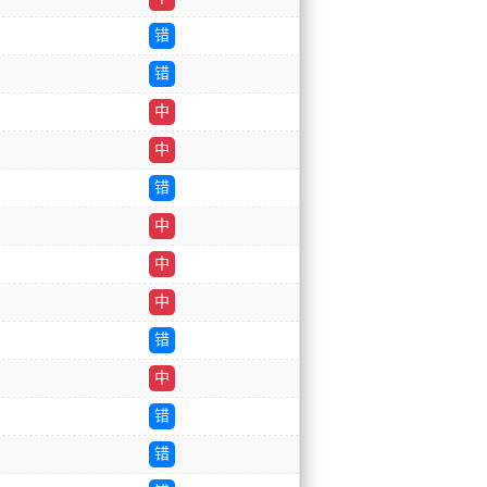
错
错
中
中
错
中
中
中
错
中
错
错