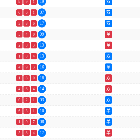
19
双
9
9
1
07
双
0
6
1
17
双
3
8
6
09
单
5
4
0
13
单
2
8
3
13
双
1
8
4
16
单
4
9
3
18
双
1
8
9
14
双
4
6
4
03
双
0
2
1
10
单
6
3
1
08
单
1
0
7
17
单
5
8
4