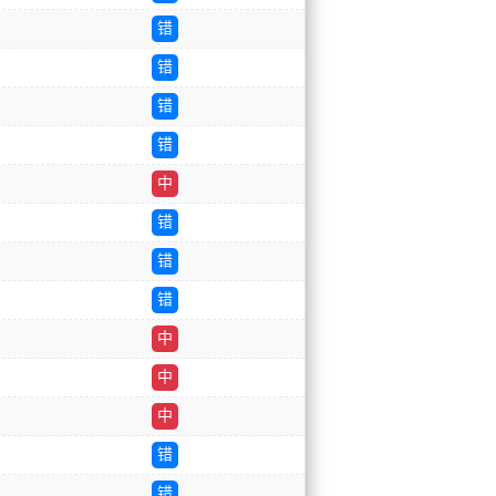
错
错
错
错
中
错
错
错
中
中
中
错
错