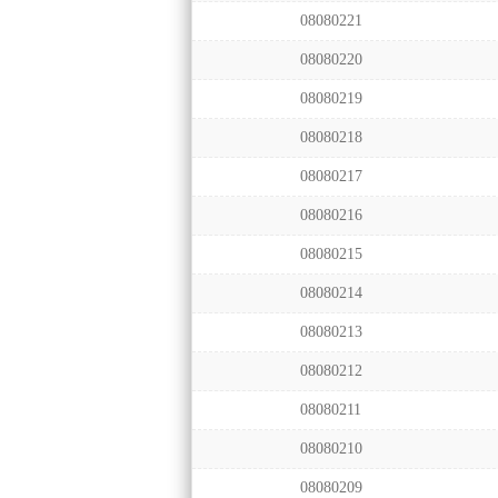
08080221
08080220
08080219
08080218
08080217
08080216
08080215
08080214
08080213
08080212
08080211
08080210
08080209