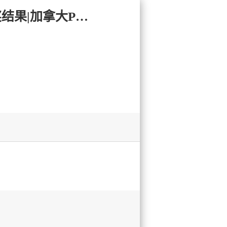
比特币28预测 易记地址-28yC.com 加拿大28-PC预测|刮奖结果|加拿大PC历史走势|加拿大PC28大神预测|加拿大结果咪牌查询|加拿大28刮奖预测