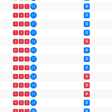
02
单
1
0
1
17
双
5
4
8
17
双
7
5
5
15
双
7
0
8
12
双
4
8
0
02
单
0
2
0
17
双
4
8
5
21
双
5
7
9
24
双
9
6
9
10
双
0
8
2
11
单
5
1
5
21
双
9
6
6
08
单
0
1
7