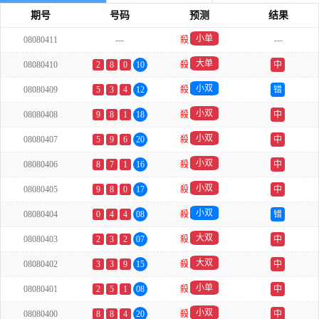
期号
号码
预测
结果
小单
08080411
---
殺
---
大单
08080410
2
8
0
10
殺
中
小双
08080409
5
3
4
12
殺
错
小双
08080408
9
8
1
18
殺
中
小双
08080407
5
9
6
20
殺
中
小双
08080406
8
7
1
16
殺
中
小双
08080405
9
8
0
17
殺
中
小双
08080404
0
4
4
08
殺
错
大双
08080403
2
3
2
07
殺
中
大双
08080402
3
3
9
15
殺
中
小单
08080401
2
5
1
08
殺
中
小双
08080400
8
8
4
20
殺
中