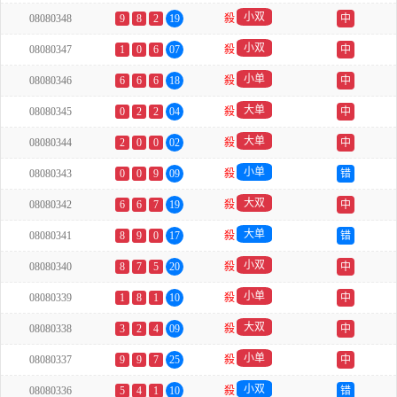
小双
08080348
9
8
2
19
殺
中
小双
08080347
1
0
6
07
殺
中
小单
08080346
6
6
6
18
殺
中
大单
08080345
0
2
2
04
殺
中
大单
08080344
2
0
0
02
殺
中
小单
08080343
0
0
9
09
殺
错
大双
08080342
6
6
7
19
殺
中
大单
08080341
8
9
0
17
殺
错
小双
08080340
8
7
5
20
殺
中
小单
08080339
1
8
1
10
殺
中
大双
08080338
3
2
4
09
殺
中
小单
08080337
9
9
7
25
殺
中
小双
08080336
5
4
1
10
殺
错