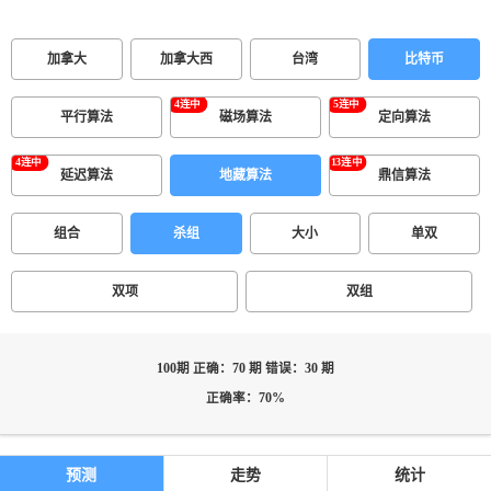
加拿大
加拿大西
台湾
比特币
平行算法
磁场算法
定向算法
延迟算法
地藏算法
鼎信算法
组合
杀组
大小
单双
双项
双组
100期 正确：70 期 错误：30 期
正确率：70%
预测
走势
统计