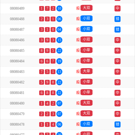
大双
08080489
1
7
2
10
殺
中
小双
08080488
2
3
1
06
殺
错
小双
08080487
3
1
0
04
殺
错
小双
08080486
3
9
3
15
殺
中
小单
08080485
8
9
5
22
殺
中
小单
08080484
6
6
7
19
殺
中
大单
08080483
7
5
1
13
殺
中
小单
08080482
5
9
8
22
殺
中
小单
08080481
6
8
8
22
殺
中
大双
08080480
1
4
2
07
殺
中
大双
08080479
2
2
3
07
殺
中
小双
08080478
1
1
4
06
殺
错
小双