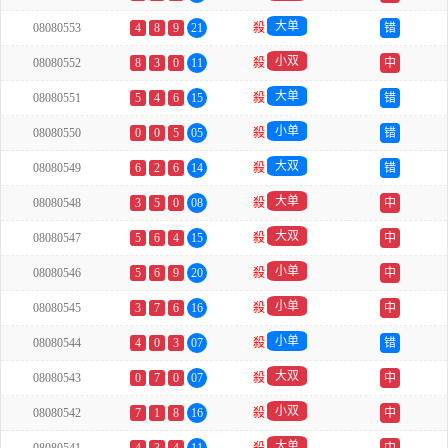
大单
08080553
4
8
9
21
殺
错
小双
08080552
8
3
0
11
殺
中
大单
08080551
5
4
6
15
殺
错
小单
08080550
0
0
5
05
殺
错
大双
08080549
6
2
6
14
殺
错
大单
08080548
3
5
0
08
殺
中
大双
08080547
5
6
4
15
殺
中
小单
08080546
5
6
9
20
殺
中
小单
08080545
3
7
6
16
殺
中
小单
08080544
4
0
3
07
殺
错
大双
08080543
0
7
0
07
殺
中
小双
08080542
7
1
8
16
殺
中
大单