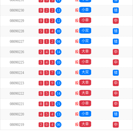
08090231
3
3
5
11
殺
错
小单
08090230
9
2
2
13
殺
错
小单
08090229
9
1
2
12
殺
中
小双
08090228
5
1
4
10
殺
错
小双
08090227
1
1
2
04
殺
错
大单
08090226
2
4
8
14
殺
中
小单
08090225
3
4
3
10
殺
中
大双
08090224
6
5
7
18
殺
错
大单
08090223
1
3
9
13
殺
中
大单
08090222
9
5
0
14
殺
中
小单
08090221
8
8
5
21
殺
中
小单
08090220
4
5
4
13
殺
错
大单
08090219
2
0
4
06
殺
中