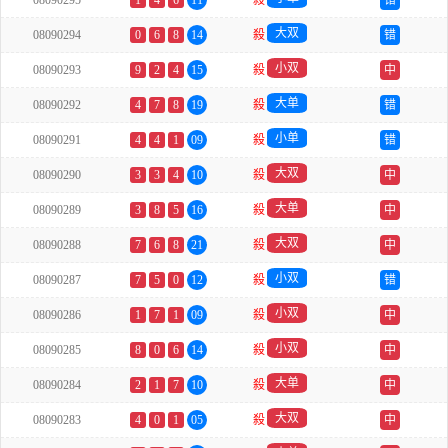
08090295
1
4
6
11
殺
错
大双
08090294
0
6
8
14
殺
错
小双
08090293
9
2
4
15
殺
中
大单
08090292
4
7
8
19
殺
错
小单
08090291
4
4
1
09
殺
错
大双
08090290
3
3
4
10
殺
中
大单
08090289
3
8
5
16
殺
中
大双
08090288
7
6
8
21
殺
中
小双
08090287
7
5
0
12
殺
错
小双
08090286
1
7
1
09
殺
中
小双
08090285
8
0
6
14
殺
中
大单
08090284
2
1
7
10
殺
中
大双
08090283
4
0
1
05
殺
中