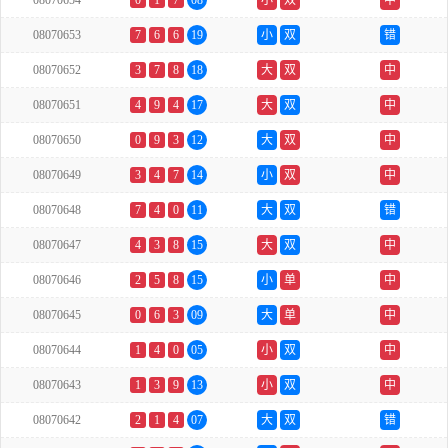
08070654
0
1
7
08
小
双
中
08070653
7
6
6
19
小
双
错
08070652
3
7
8
18
大
双
中
08070651
4
9
4
17
大
双
中
08070650
0
9
3
12
大
双
中
08070649
3
4
7
14
小
双
中
08070648
7
4
0
11
大
双
错
08070647
4
3
8
15
大
双
中
08070646
2
5
8
15
小
单
中
08070645
0
6
3
09
大
单
中
08070644
1
4
0
05
小
双
中
08070643
1
3
9
13
小
双
中
08070642
2
1
4
07
大
双
错