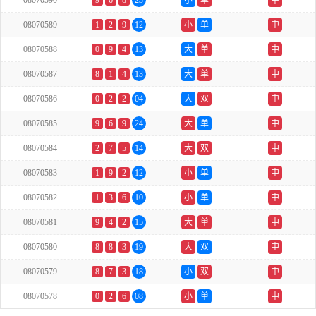
08070590
9
6
8
23
小
单
中
08070589
1
2
9
12
小
单
中
08070588
0
9
4
13
大
单
中
08070587
8
1
4
13
大
单
中
08070586
0
2
2
04
大
双
中
08070585
9
6
9
24
大
单
中
08070584
2
7
5
14
大
双
中
08070583
1
9
2
12
小
单
中
08070582
1
3
6
10
小
单
中
08070581
9
4
2
15
大
单
中
08070580
8
8
3
19
大
双
中
08070579
8
7
3
18
小
双
中
08070578
0
2
6
08
小
单
中