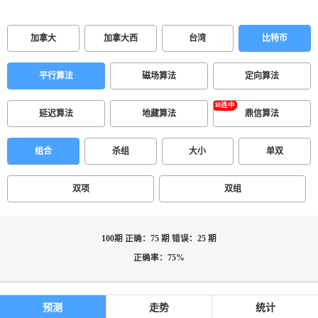
加拿大
加拿大西
台湾
比特币
平行算法
磁场算法
定向算法
延迟算法
地藏算法
鼎信算法
组合
杀组
大小
单双
双项
双组
100期 正确：75 期 错误：25 期
正确率：75%
预测
走势
统计