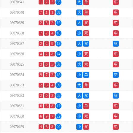
08070641
1
2
2
05
大
单
中
08070640
7
1
1
09
大
单
中
08070639
2
8
2
12
大
双
中
08070638
7
7
4
18
小
双
中
08070637
2
2
9
13
大
双
错
08070636
4
2
8
14
小
双
中
08070635
3
0
5
08
大
双
中
08070634
9
7
2
18
小
单
错
08070633
2
3
4
09
大
单
中
08070632
2
0
3
05
大
双
错
08070631
6
3
8
17
小
单
中
08070630
6
9
7
22
小
双
中
08070629
4
8
8
20
小
双
中