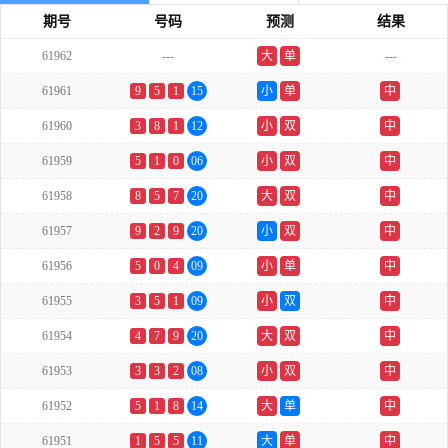
期号
号码
预测
结果
61962
---
大
单
---
61961
9
5
1
15
小
单
中
61960
3
8
1
12
小
双
中
61959
5
1
0
06
小
双
中
61958
8
5
7
20
大
双
中
61957
9
2
9
20
小
双
中
61956
5
0
4
09
小
单
中
61955
3
5
1
09
小
双
中
61954
4
7
9
20
大
双
中
61953
3
3
2
08
小
双
中
61952
5
1
8
14
大
单
中
61951
1
5
5
11
大
单
中