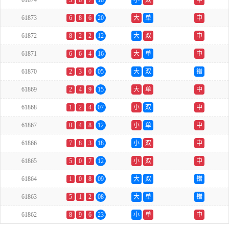
61874
3
8
7
18
小
双
中
61873
6
8
6
20
大
单
中
61872
8
2
2
12
大
双
中
61871
6
6
4
16
大
单
中
61870
2
3
0
05
大
双
错
61869
2
4
9
15
大
单
中
61868
1
2
4
07
小
双
中
61867
0
4
8
12
小
单
中
61866
7
8
3
18
小
双
中
61865
5
0
7
12
小
双
中
61864
1
0
8
09
大
双
错
61863
5
1
2
08
大
单
错
61862
8
9
6
23
小
单
中