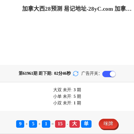
加拿大西28预测 易记地址-28yC.com 加拿大28-PC预测|刮奖结果|加拿大PC历史走势|加拿大PC28大神预测|加拿大结果咪牌查询|加拿大28刮奖预测
第
61961
期 距下期:
02
分
46
秒
广告开关：
大双
未开:
3
期
小单
未开:
5
期
小双
未开:
1
期
9
5
1
15
大
单
咪牌
+
+
=
-