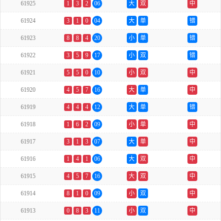
61925
1
3
2
06
大
双
中
61924
3
1
0
04
大
单
错
61923
8
8
4
20
小
单
错
61922
3
5
9
17
小
双
错
61921
5
5
0
10
小
双
中
61920
4
5
7
16
大
单
中
61919
4
4
4
12
大
单
错
61918
1
6
2
09
小
单
中
61917
3
1
3
07
大
单
中
61916
1
4
1
06
大
双
中
61915
4
5
7
16
大
双
中
61914
8
1
0
09
小
双
中
61913
0
8
3
11
小
双
中