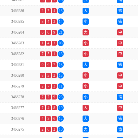
3466287
5
3
5
13
大
错
3466286
2
7
4
13
大
错
3466285
8
4
2
14
小
错
3466284
6
6
9
21
大
中
3466283
1
4
3
08
小
中
3466282
7
5
1
13
小
中
3466281
0
6
7
13
大
错
3466280
8
3
2
13
小
中
3466279
2
7
2
11
小
中
3466278
7
7
9
23
小
错
3466277
7
4
8
19
大
中
3466276
4
2
6
12
大
错
3466275
2
6
2
10
大
错