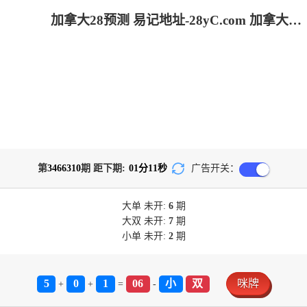
加拿大28预测 易记地址-28yC.com 加拿大28-PC预测|刮奖结果|加拿大PC历史走势|加拿大PC28大神预测|加拿大结果咪牌查询|加拿大28刮奖预测
第
3466310
期 距下期:
01
分
10
秒
广告开关：
大单
未开:
6
期
大双
未开:
7
期
小单
未开:
2
期
5
0
1
06
小
双
咪牌
+
+
=
-