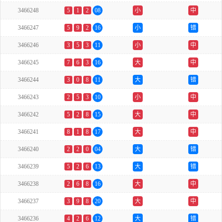
3466248
5
1
2
08
小
中
3466247
5
9
2
16
小
错
3466246
3
5
3
11
小
中
3466245
7
6
3
16
大
中
3466244
3
0
8
11
大
错
3466243
2
5
3
10
小
中
3466242
5
2
8
15
大
中
3466241
8
1
8
17
大
中
3466240
2
2
0
04
大
错
3466239
5
2
6
13
大
错
3466238
2
6
8
16
大
中
3466237
3
9
8
20
大
中
3466236
4
2
6
12
大
错