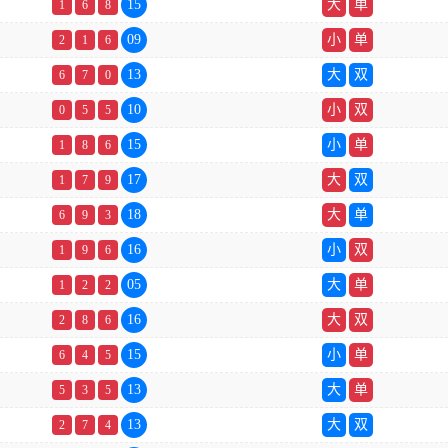
15
大
单
1
6
8
09
小
单
2
1
6
13
大
双
6
7
0
10
小
双
0
5
5
15
小
单
1
8
6
17
大
双
1
7
9
18
大
单
6
9
3
16
小
双
1
9
6
05
大
单
1
2
2
16
大
双
2
8
6
15
小
单
6
4
5
13
大
单
5
3
5
13
大
双
2
7
4