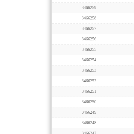
3466259
3466258
3466257
3466256
3466255
3466254
3466253
3466252
3466251
3466250
3466249
3466248
3466247