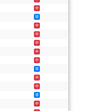
中
错
中
中
中
中
中
错
中
中
错
中