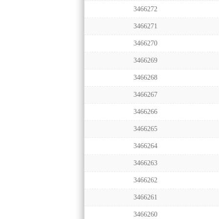
3466272
3466271
3466270
3466269
3466268
3466267
3466266
3466265
3466264
3466263
3466262
3466261
3466260