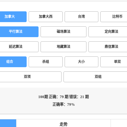
加拿大
加拿大西
台湾
比特币
平行算法
磁场算法
定向算法
延迟算法
地藏算法
鼎信算法
组合
杀组
大小
单双
双项
双组
100期 正确：79 期 错误：21 期
正确率：79%
走势