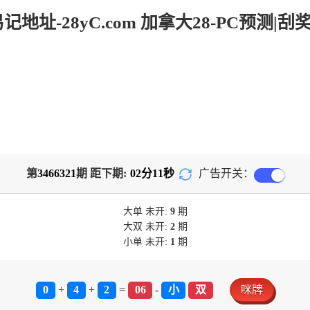
第
3466321
期 距下期:
02
分
11
秒
广告开关：
大单
未开:
9
期
大双
未开:
2
期
小单
未开:
1
期
0
+
4
+
2
=
06
-
小
双
咪牌