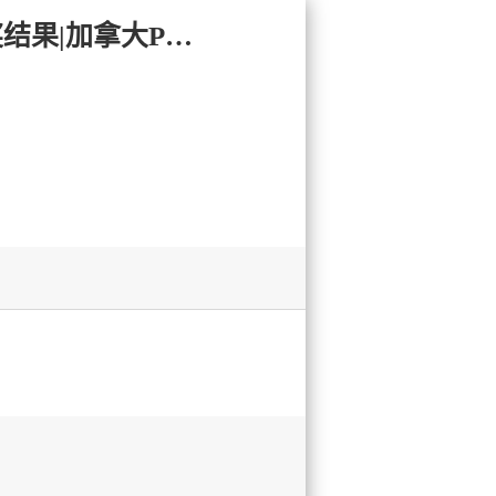
加拿大28预测 易记地址-28yC.com 加拿大28-PC预测|刮奖结果|加拿大PC历史走势|加拿大PC28大神预测|加拿大结果咪牌查询|加拿大28刮奖预测